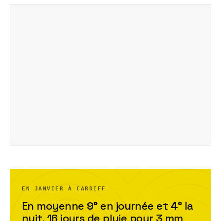
EN JANVIER À CARDIFF
En moyenne
9
°
en journée et
4
°
la
nuit,
16
jour
s
de pluie pour
3
mm