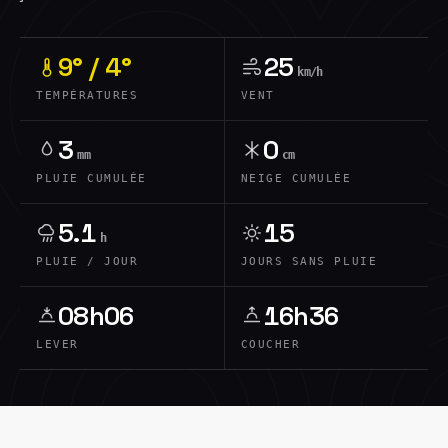
9° / 4°
25
km/h
TEMPÉRATURES
VENT
3
0
mm
cm
PLUIE CUMULÉE
NEIGE CUMULÉE
5.1
15
h
PLUIE / JOUR
JOURS SANS PLUIE
08h06
16h36
LEVER
COUCHER