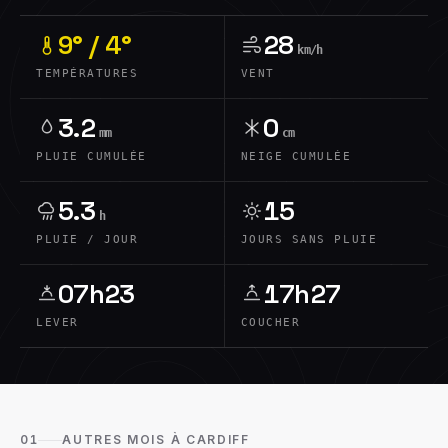
9° / 4°
28
km/h
TEMPÉRATURES
VENT
3.2
0
mm
cm
PLUIE CUMULÉE
NEIGE CUMULÉE
5.3
15
h
PLUIE / JOUR
JOURS SANS PLUIE
07h23
17h27
LEVER
COUCHER
01
AUTRES MOIS À CARDIFF