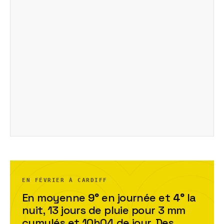
EN FÉVRIER À CARDIFF
En moyenne
9
°
en journée et
4
°
la
nuit,
13
jour
s
de pluie pour
3
mm
cumulés et
10h04
de jour. Des