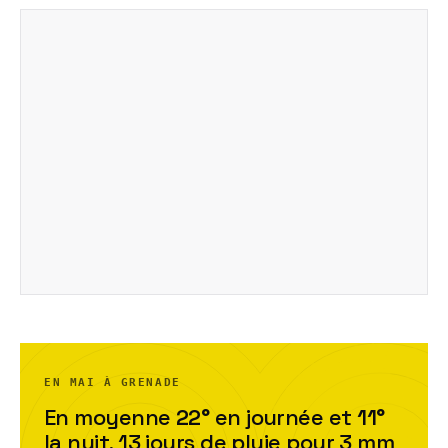
EN MAI À GRENADE
En moyenne
22
°
en journée et
11
°
la nuit,
13
jour
s
de pluie pour
3
mm