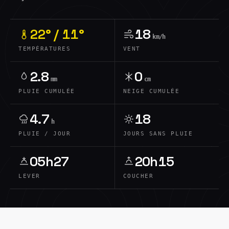
22° / 11°
18
km/h
TEMPÉRATURES
VENT
2.8
0
mm
cm
PLUIE CUMULÉE
NEIGE CUMULÉE
4.7
18
h
PLUIE / JOUR
JOURS SANS PLUIE
05h27
20h15
LEVER
COUCHER