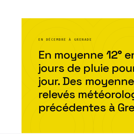
EN DÉCEMBRE À GRENADE
En moyenne
12
°
en
jour
s
de pluie pou
jour. Des moyenne
relevés météorol
précédentes à
Gr