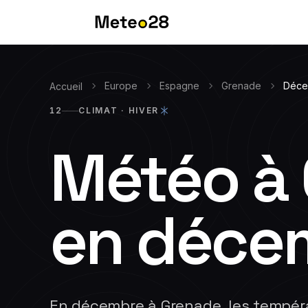
Europe
Espagne
Grenade
Déce
Accueil
12
CLIMAT ·
HIVER
Météo à
en
déce
En décembre à Grenade, les tempé