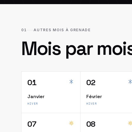
01
AUTRES MOIS À GRENADE
Mois par moi
01
02
Janvier
Février
HIVER
HIVER
07
08