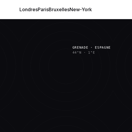
Londres
Paris
Bruxelles
New-York
GRENADE · ESPAGNE
44°N
·
1°E