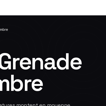
mbre
Grenade
mbre
ratures montent en moyenne