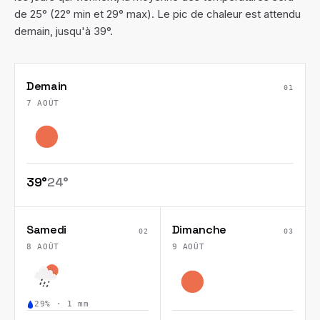
de 25° (22° min et 29° max). Le pic de chaleur est attendu
demain, jusqu'à 39°.
Demain
01
7 AOÛT
39
°
24
°
Samedi
Dimanche
02
03
8 AOÛT
9 AOÛT
29
% ·
1
mm