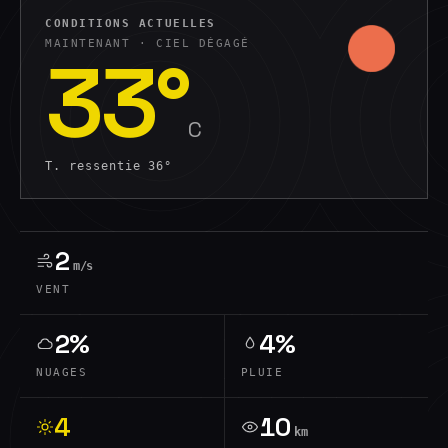
CONDITIONS ACTUELLES
MAINTENANT ·
CIEL DÉGAGÉ
33
°
C
T. ressentie
36
°
2
m/s
VENT
2%
4%
NUAGES
PLUIE
4
10
km