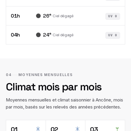
01h
26
°
·
Ciel dégagé
UV
0
04h
24
°
·
Ciel dégagé
UV
0
04
MOYENNES MENSUELLES
Climat mois par mois
Moyennes mensuelles et climat saisonnier à
Ancône
, mois
par mois, basés sur les relevés des années précédentes.
01
02
03