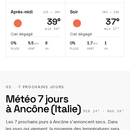
Après-midi
Soir
12h – 18h
18h – 24h
39
°
37
°
min
34
°
min
27
°
Ciel dégagé
Ciel dégagé
0%
5.5
8
0%
1.7
1
m/s
m/s
PLUIE
VENT
UV
PLUIE
VENT
UV
02
7 PROCHAINS JOURS
Météo 7 jours
à
Ancône
(
Italie
)
MIN
24
° · MAX
39
°
Les 7 prochains jours à Ancône s'annoncent secs. Dans
les jours qui viennent, la moyenne des températures sera