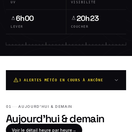
UV
VISIBILITÉ
6h00
20h23
LEVER
COUCHER
3 ALERTES MÉTÉO EN COURS À ANCÔNE
01
AUJOURD'HUI & DEMAIN
Aujourd'hui & demain
Voir le détail heure par heure
→