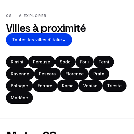
08
À EXPLORER
Villes à proximité
Toutes les villes
d'Italie
→
Rimini
Pérouse
Sodo
Forlì
Terni
Ravenne
Pescara
Florence
Prato
Bologne
Ferrare
Rome
Venise
Trieste
Modène
Bas de page