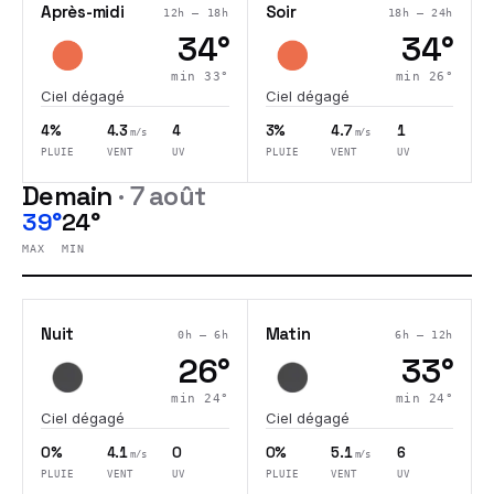
Après-midi
Soir
12h – 18h
18h – 24h
34
°
34
°
min
33
°
min
26
°
Ciel dégagé
Ciel dégagé
4%
4.3
4
3%
4.7
1
m/s
m/s
PLUIE
VENT
UV
PLUIE
VENT
UV
Demain
·
7 août
39°
24°
MAX
MIN
Nuit
Matin
0h – 6h
6h – 12h
26
°
33
°
min
24
°
min
24
°
Ciel dégagé
Ciel dégagé
0%
4.1
0
0%
5.1
6
m/s
m/s
PLUIE
VENT
UV
PLUIE
VENT
UV