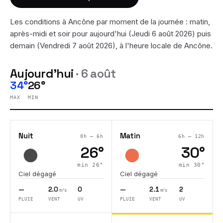
Les conditions à
Ancône
par moment de la journée : matin,
après-midi et soir pour aujourd'hui (
Jeudi 6 août 2026
) puis
demain (
Vendredi 7 août 2026
), à l'heure locale de
Ancône
.
Aujourd'hui
·
6 août
34°
26°
MAX
MIN
Nuit
Matin
0h – 6h
6h – 12h
26
°
30
°
min
26
°
min
30
°
Ciel dégagé
Ciel dégagé
—
2.0
0
—
2.1
2
m/s
m/s
PLUIE
VENT
UV
PLUIE
VENT
UV