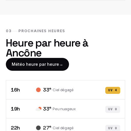
03
PROCHAINES HEURES
Heure par heure à
Ancône
Météo heure par heure
→
16h
33
°
·
Ciel dégagé
UV
4
19h
33
°
·
Peu nuageux
UV
0
22h
27
°
·
Ciel dégagé
UV
0