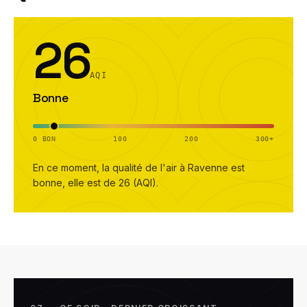
26
AQI
Bonne
0 BON
100
200
300+
En ce moment, la qualité de l'air à
Ravenne
est
bonne
, elle est de
26
(AQI).