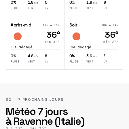
0%
1.8
0
0%
1.9
6
m/s
m/s
PLUIE
VENT
UV
PLUIE
VENT
UV
Après-midi
Soir
12h – 18h
18h – 24h
36
°
36
°
min
34
°
min
27
°
Ciel dégagé
Ciel dégagé
0%
4.8
8
0%
3.6
1
m/s
m/s
PLUIE
VENT
UV
PLUIE
VENT
UV
02
7 PROCHAINS JOURS
Météo 7 jours
à
Ravenne
(
Italie
)
MIN
23
° · MAX
36
°