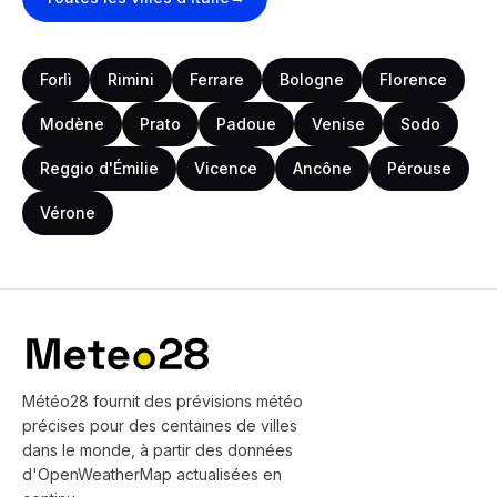
Forlì
Rimini
Ferrare
Bologne
Florence
Modène
Prato
Padoue
Venise
Sodo
Reggio d'Émilie
Vicence
Ancône
Pérouse
Vérone
Bas de page
Météo28 fournit des prévisions météo
précises pour des centaines de villes
dans le monde, à partir des données
d'OpenWeatherMap actualisées en