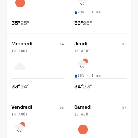
29
% ·
1
mm
35
°
25
°
36
°
26
°
Mercredi
Jeudi
04
05
12 AOÛT
13 AOÛT
36
% ·
1
mm
33
°
24
°
34
°
23
°
Vendredi
Samedi
06
07
14 AOÛT
15 AOÛT