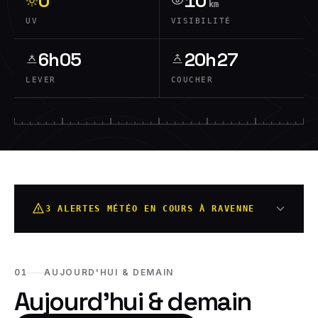
0
10
km
UV
VISIBILITÉ
6h05
20h27
LEVER
COUCHER
3 ALERTES MÉTÉO EN COURS À RAVENNE
01
AUJOURD'HUI & DEMAIN
Aujourd'hui & demain