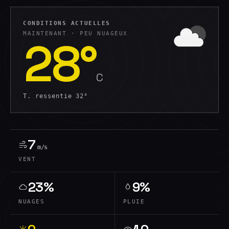
CONDITIONS ACTUELLES
MAINTENANT ·
PEU NUAGEUX
28
°
C
T. ressentie
32
°
7
m/s
VENT
23%
9%
NUAGES
PLUIE