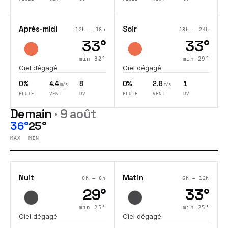
Après-midi
Soir
12h – 18h
18h – 24h
33
°
33
°
min
32
°
min
29
°
Ciel dégagé
Ciel dégagé
0%
4.4
8
0%
2.8
1
m/s
m/s
PLUIE
VENT
UV
PLUIE
VENT
UV
Demain
·
9 août
36°
25°
MAX
MIN
Nuit
Matin
0h – 6h
6h – 12h
29
°
33
°
min
25
°
min
25
°
Ciel dégagé
Ciel dégagé