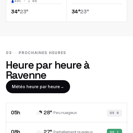
40
% ·
1
mm
34
°
23
°
34
°
23
°
03
PROCHAINES HEURES
Heure par heure à
Ravenne
Météo heure par heure
→
05h
28
°
·
Peu nuageux
UV
0
08h
27
°
·
Partiellement nuageux
UV
1