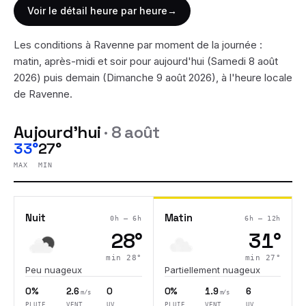
Voir le détail heure par heure
→
Les conditions à
Ravenne
par moment de la journée :
matin, après-midi et soir pour aujourd'hui (
Samedi 8 août
2026
) puis demain (
Dimanche 9 août 2026
), à l'heure locale
de
Ravenne
.
Aujourd'hui
·
8 août
33°
27°
MAX
MIN
Nuit
Matin
0h – 6h
6h – 12h
28
°
31
°
min
28
°
min
27
°
Peu nuageux
Partiellement nuageux
0%
2.6
0
0%
1.9
6
m/s
m/s
PLUIE
VENT
UV
PLUIE
VENT
UV