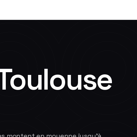
Toulouse
res montent en moyenne jusqu'à