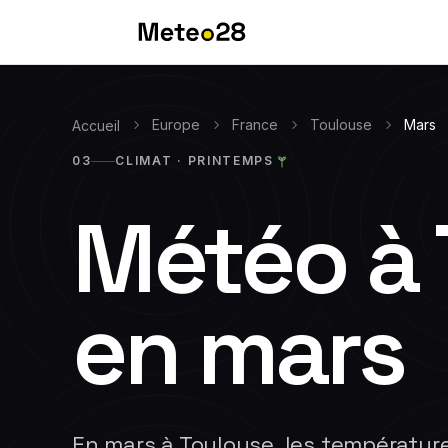
Europe
France
Toulouse
Mars
Accueil
03
CLIMAT ·
PRINTEMPS
Météo à
en
mars
En mars à Toulouse, les températu