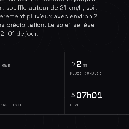
t souffle autour de 21 km/h, soit
gèrement pluvieux avec environ 2
 précipitation. Le soleil se lève
2h01 de jour.
1
2
km/h
mm
PLUIE CUMULÉE
07h01
SANS PLUIE
LEVER