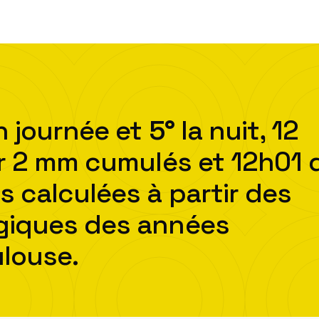
 journée et
5
°
la nuit,
12
r
2
mm cumulés et
12h01
s calculées à partir des
ogiques des années
ulouse
.