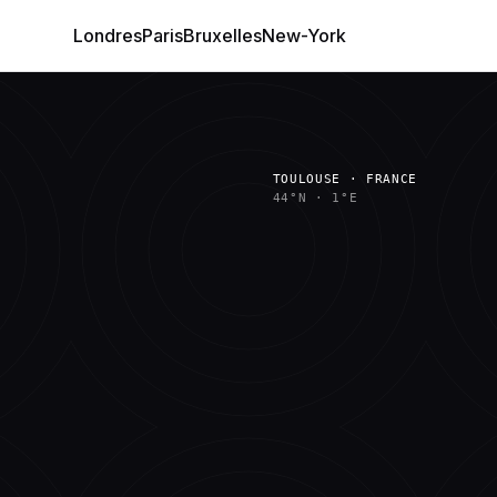
Londres
Paris
Bruxelles
New-York
TOULOUSE · FRANCE
44°N
·
1°E