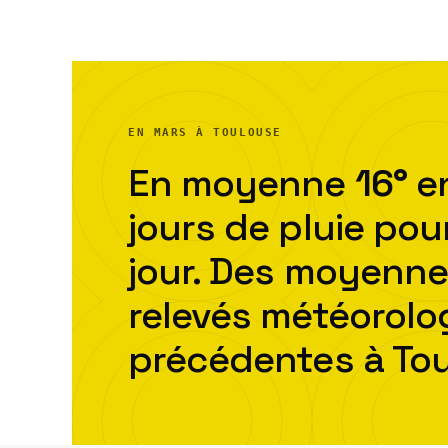
EN MARS À TOULOUSE
En moyenne
16
°
en
jour
s
de pluie pou
jour. Des moyenne
relevés météorol
précédentes à
To