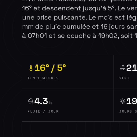
16° et descendent jusqu'à 5°. Le ven
une brise puissante. Le mois est lé
mm de pluie cumulée et 19 jours sans
à 07h01 et se couche à 19h02, soit 1
16° / 5°
2
TEMPÉRATURES
VENT
4.3
19
h
PLUIE / JOUR
JOURS 