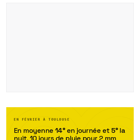
EN FÉVRIER À TOULOUSE
En moyenne
14
°
en journée et
5
°
la
nuit,
10
jour
s
de pluie pour
2
mm