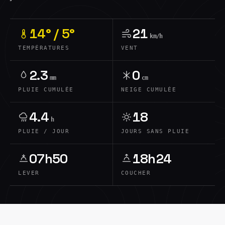
14° / 5°
21
km/h
TEMPÉRATURES
VENT
2.3
0
mm
cm
PLUIE CUMULÉE
NEIGE CUMULÉE
4.4
18
h
PLUIE / JOUR
JOURS SANS PLUIE
07h50
18h24
LEVER
COUCHER