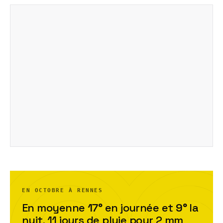
EN OCTOBRE À RENNES
En moyenne
17
°
en journée et
9
°
la
nuit,
11
jour
s
de pluie pour
2
mm