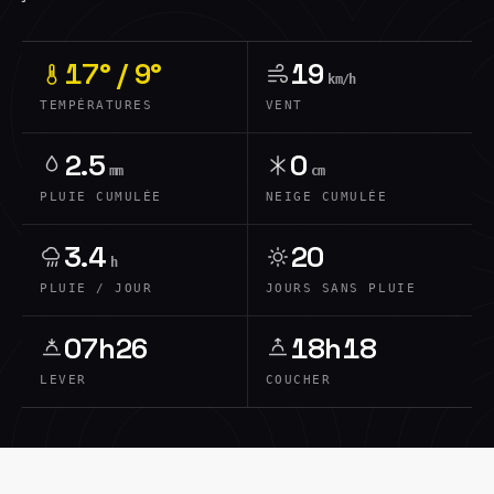
17° / 9°
19
km/h
TEMPÉRATURES
VENT
2.5
0
mm
cm
PLUIE CUMULÉE
NEIGE CUMULÉE
3.4
20
h
PLUIE / JOUR
JOURS SANS PLUIE
07h26
18h18
LEVER
COUCHER