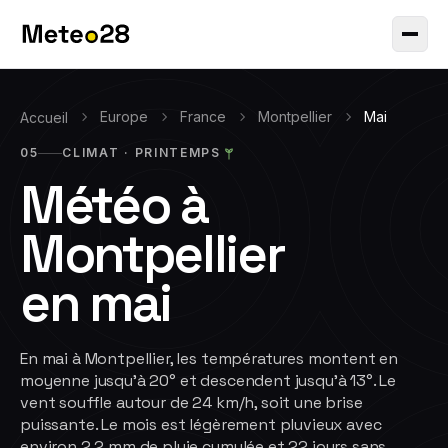
Europe
France
Montpellier
Mai
Accueil
05
CLIMAT ·
PRINTEMPS
Météo à
Montpellier
en
mai
En mai à Montpellier, les températures montent en
moyenne jusqu'à 20° et descendent jusqu'à 13°. Le
vent souffle autour de 24 km/h, soit une brise
puissante. Le mois est légèrement pluvieux avec
environ 2.2 mm de pluie cumulée et 22 jours sans