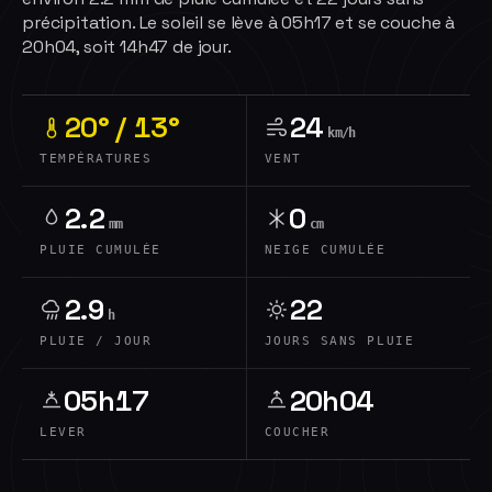
précipitation. Le soleil se lève à 05h17 et se couche à
20h04, soit 14h47 de jour.
20° / 13°
24
km/h
TEMPÉRATURES
VENT
2.2
0
mm
cm
PLUIE CUMULÉE
NEIGE CUMULÉE
2.9
22
h
PLUIE / JOUR
JOURS SANS PLUIE
05h17
20h04
LEVER
COUCHER