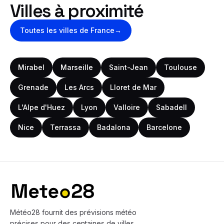
Villes à proximité
Toutes les villes
de France
→
Mirabel
Marseille
Saint-Jean
Toulouse
Grenade
Les Arcs
Lloret de Mar
L'Alpe d'Huez
Lyon
Valloire
Sabadell
Nice
Terrassa
Badalona
Barcelone
Bas de page
Météo28 fournit des prévisions météo
précises pour des centaines de villes