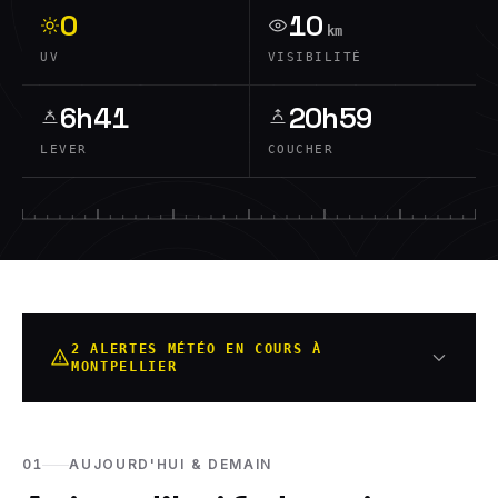
0
10
km
UV
VISIBILITÉ
6h41
20h59
LEVER
COUCHER
2 ALERTES MÉTÉO EN COURS À
MONTPELLIER
01
AUJOURD'HUI & DEMAIN