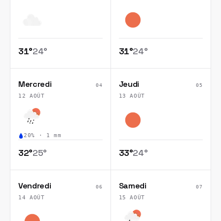
31
°
24
°
31
°
24
°
Mercredi
Jeudi
04
05
12 AOÛT
13 AOÛT
20
% ·
1
mm
32
°
25
°
33
°
24
°
Vendredi
Samedi
06
07
14 AOÛT
15 AOÛT