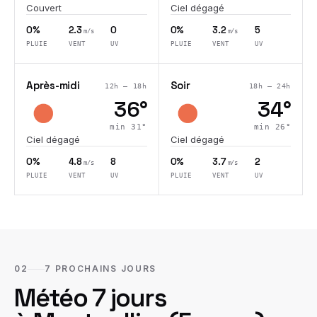
Couvert
Ciel dégagé
0%
2.3
0
0%
3.2
5
m/s
m/s
PLUIE
VENT
UV
PLUIE
VENT
UV
Après-midi
Soir
12h – 18h
18h – 24h
36
°
34
°
min
31
°
min
26
°
Ciel dégagé
Ciel dégagé
0%
4.8
8
0%
3.7
2
m/s
m/s
PLUIE
VENT
UV
PLUIE
VENT
UV
02
7 PROCHAINS JOURS
Météo 7 jours