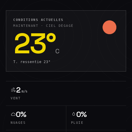
CONDITIONS ACTUELLES
MAINTENANT ·
CIEL DÉGAGÉ
23
°
C
T. ressentie
23
°
2
m/s
VENT
0%
0%
NUAGES
PLUIE