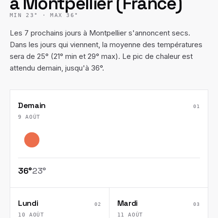
à
Montpellier
(
France
)
MIN
23
° · MAX
36
°
Les 7 prochains jours à Montpellier s'annoncent secs.
Dans les jours qui viennent, la moyenne des températures
sera de 25° (21° min et 29° max). Le pic de chaleur est
attendu demain, jusqu'à 36°.
Demain
01
9 AOÛT
36
°
23
°
Lundi
Mardi
02
03
10 AOÛT
11 AOÛT