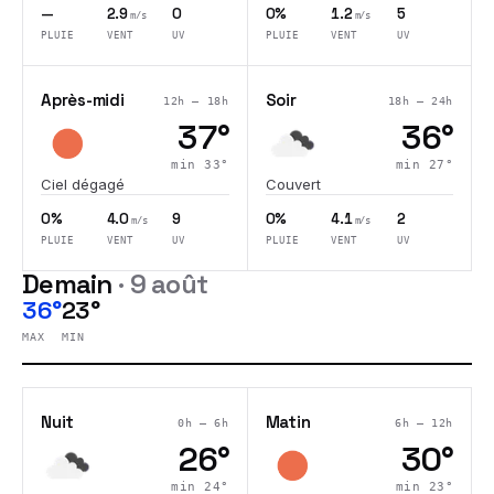
—
2.9
0
0%
1.2
5
m/s
m/s
PLUIE
VENT
UV
PLUIE
VENT
UV
Après-midi
Soir
12h – 18h
18h – 24h
37
°
36
°
min
33
°
min
27
°
Ciel dégagé
Couvert
0%
4.0
9
0%
4.1
2
m/s
m/s
PLUIE
VENT
UV
PLUIE
VENT
UV
Demain
·
9 août
36°
23°
MAX
MIN
Nuit
Matin
0h – 6h
6h – 12h
26
°
30
°
min
24
°
min
23
°