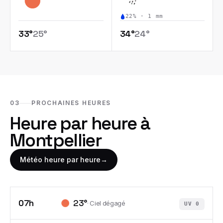
22
% ·
1
mm
33
°
25
°
34
°
24
°
03
PROCHAINES HEURES
Heure par heure à
Montpellier
Météo heure par heure
→
07h
23
°
·
Ciel dégagé
UV
0