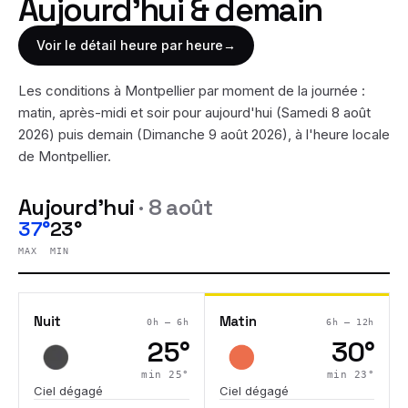
Aujourd'hui & demain
Voir le détail heure par heure
→
Les conditions à
Montpellier
par moment de la journée :
matin, après-midi et soir pour aujourd'hui (
Samedi 8 août
2026
) puis demain (
Dimanche 9 août 2026
), à l'heure locale
de
Montpellier
.
Aujourd'hui
·
8 août
37°
23°
MAX
MIN
Nuit
Matin
0h – 6h
6h – 12h
25
°
30
°
min
25
°
min
23
°
Ciel dégagé
Ciel dégagé