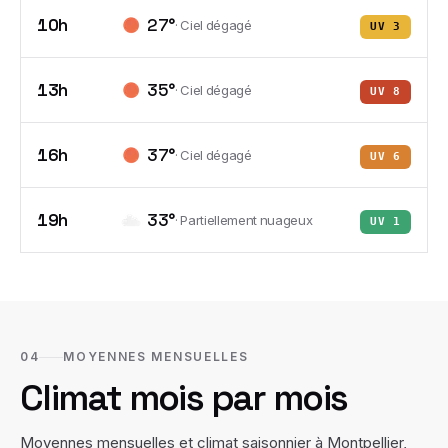
10h
27
°
·
Ciel dégagé
UV
3
13h
35
°
·
Ciel dégagé
UV
8
16h
37
°
·
Ciel dégagé
UV
6
19h
33
°
·
Partiellement nuageux
UV
1
04
MOYENNES MENSUELLES
Climat mois par mois
Moyennes mensuelles et climat saisonnier à
Montpellier
,