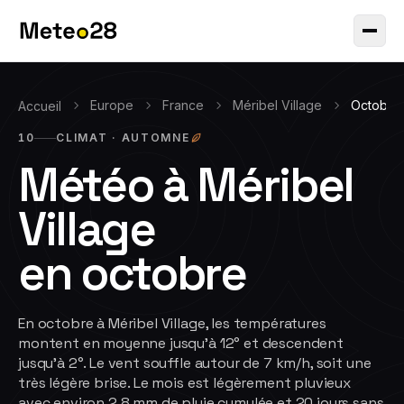
Europe
France
Méribel Village
Octobre
Accueil
10
CLIMAT ·
AUTOMNE
Météo à
Méribel
Village
en
octobre
En octobre à Méribel Village, les températures
montent en moyenne jusqu'à 12° et descendent
jusqu'à 2°. Le vent souffle autour de 7 km/h, soit une
très légère brise. Le mois est légèrement pluvieux
avec environ 2.8 mm de pluie cumulée et 20 jours sans