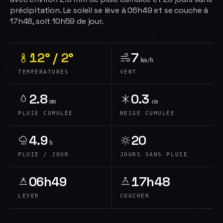
précipitation. Le soleil se lève à 06h49 et se couche à
17h48, soit 10h59 de jour.
12° / 2°
7
km/h
TEMPÉRATURES
VENT
2.8
0.3
mm
cm
PLUIE CUMULÉE
NEIGE CUMULÉE
4.9
20
h
PLUIE / JOUR
JOURS SANS PLUIE
06h49
17h48
LEVER
COUCHER