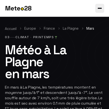
Europe
France
La Plagne
Mars
Accueil
03
CLIMAT ·
PRINTEMPS
Météo à
La
Plagne
en
mars
En mars à La Plagne, les températures montent en
moyenne jusqu'à 1° et descendent jusqu'à -7°. Le vent
souffle autour de 7 km/h, soit une très légère brise. Le
mois est sec avec environ 0.1 mm de pluie cumulée et
17 jours sans précipitation. Le soleil se lève à 06h41 et