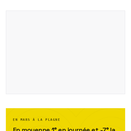
EN MARS À LA PLAGNE
En moyenne
1
°
en journée et
-7
°
la