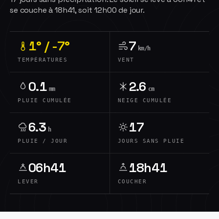
se couche à 18h41, soit 12h00 de jour.
1° / -7°
7
km/h
TEMPÉRATURES
VENT
0.1
2.6
mm
cm
PLUIE CUMULÉE
NEIGE CUMULÉE
6.3
17
h
PLUIE / JOUR
JOURS SANS PLUIE
06h41
18h41
LEVER
COUCHER