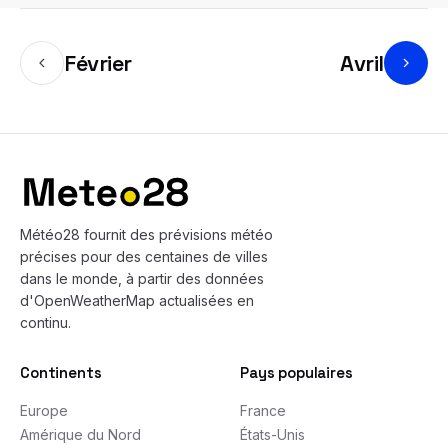
Février
Avril
Bas de page
Météo28 fournit des prévisions météo
précises pour des centaines de villes
dans le monde, à partir des données
d'OpenWeatherMap actualisées en
continu.
Continents
Pays populaires
Europe
France
Amérique du Nord
États-Unis