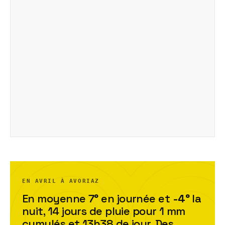
EN AVRIL À AVORIAZ
En moyenne
7
°
en journée et
-4
°
la
nuit,
14
jour
s
de pluie pour
1
mm
cumulés et
13h38
de jour. Des