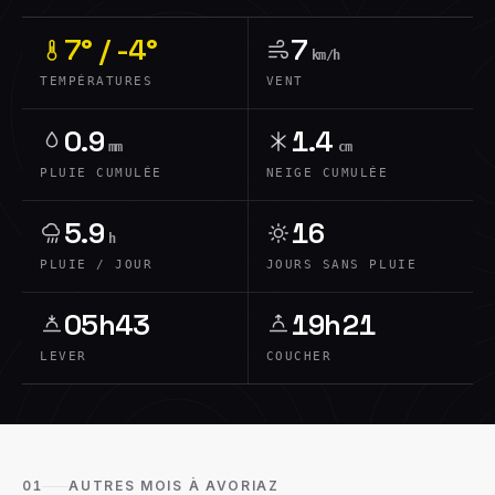
7° / -4°
7
km/h
TEMPÉRATURES
VENT
0.9
1.4
mm
cm
PLUIE CUMULÉE
NEIGE CUMULÉE
5.9
16
h
PLUIE / JOUR
JOURS SANS PLUIE
05h43
19h21
LEVER
COUCHER
01
AUTRES MOIS À AVORIAZ