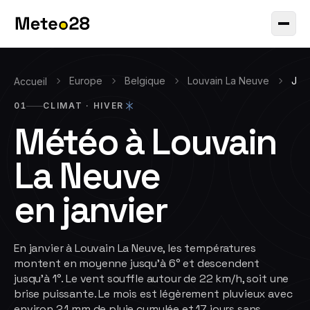
Europe
Belgique
Louvain La Neuve
Jan
Accueil
01
CLIMAT ·
HIVER
Météo à
Louvain
La Neuve
en
janvier
En janvier à Louvain La Neuve, les températures
montent en moyenne jusqu'à 6° et descendent
jusqu'à 1°. Le vent souffle autour de 22 km/h, soit une
brise puissante. Le mois est légèrement pluvieux avec
environ 2.1 mm de pluie cumulée et 17 jours sans