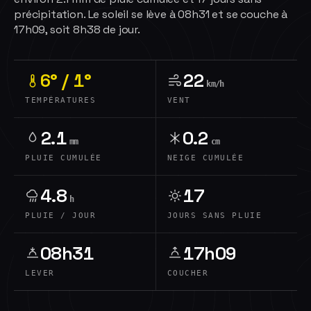
précipitation. Le soleil se lève à 08h31 et se couche à
17h09, soit 8h38 de jour.
6° / 1°
22
km/h
TEMPÉRATURES
VENT
2.1
0.2
mm
cm
PLUIE CUMULÉE
NEIGE CUMULÉE
4.8
17
h
PLUIE / JOUR
JOURS SANS PLUIE
08h31
17h09
LEVER
COUCHER