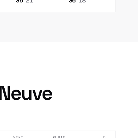
36
°
21
°
36
°
18
°
 Neuve
VENT
PLUIE
UV