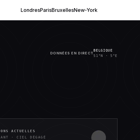
Londres
Paris
Bruxelles
New-York
BELGIQUE
DONNÉES EN DIRECT
51°N
·
5°E
IONS ACTUELLES
NANT ·
CIEL DÉGAGÉ