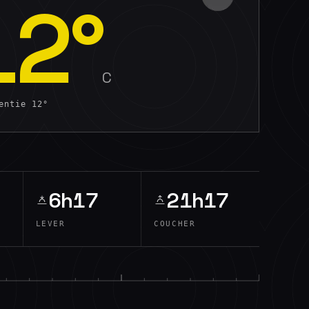
12
°
C
sentie
12
°
6h17
21h17
LEVER
COUCHER