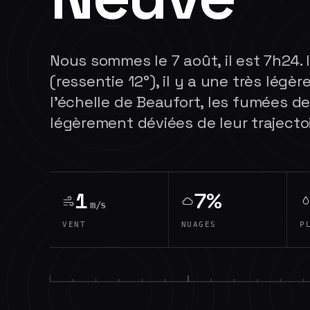
Nous sommes le 7 août, il est 7h24. I
(ressentie 12°), il y a une très légère
l'échelle de Beaufort, les fumées 
légèrement déviées de leur trajectoi
1
7%
m/s
VENT
NUAGES
P