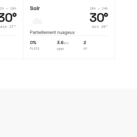
Soir
12h – 18h
18h – 24h
30
°
30
°
min
27
°
min
20
°
Partiellement nuageux
0%
3.6
2
m/s
PLUIE
UV
VENT