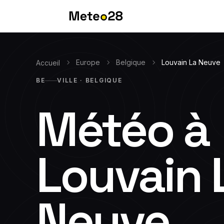
Europe
Belgique
Louvain La Neuve
Accueil
BE
VILLE · BELGIQUE
Météo à
Louvain 
Neuve