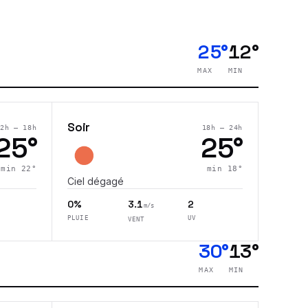
25°
12°
MAX
MIN
Soir
12h – 18h
18h – 24h
25
°
25
°
min
22
°
min
18
°
Ciel dégagé
0%
3.1
2
m/s
PLUIE
UV
VENT
30°
13°
MAX
MIN