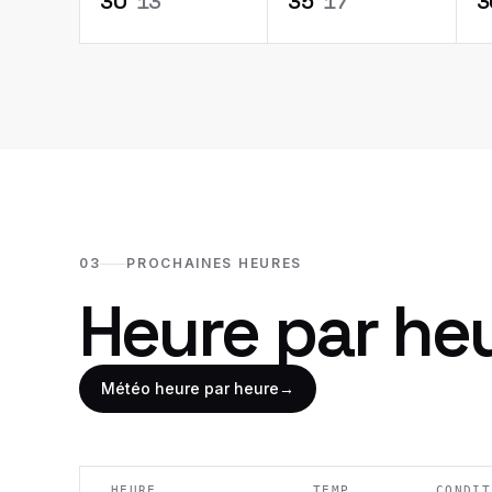
30
°
13
°
35
°
17
°
3
03
PROCHAINES HEURES
Heure par he
Météo heure par heure
→
HEURE
TEMP.
CONDIT