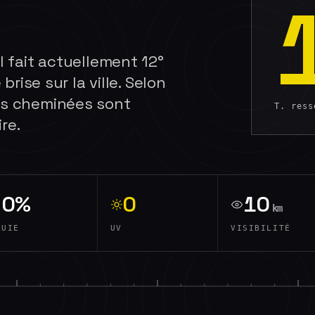
l fait actuellement 12°
 brise sur la ville. Selon
des cheminées sont
T. res
re.
0%
0
10
km
LUIE
UV
VISIBILITÉ