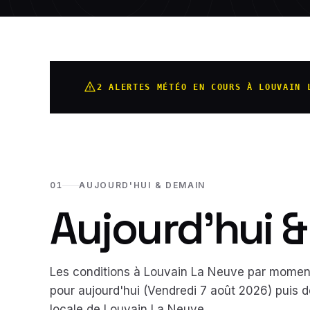
2 ALERTES MÉTÉO EN COURS À LOUVAIN 
01
AUJOURD'HUI & DEMAIN
Aujourd'hui 
Les conditions à
Louvain La Neuve
par moment 
pour aujourd'hui (
Vendredi 7 août 2026
) puis 
locale de
Louvain La Neuve
.