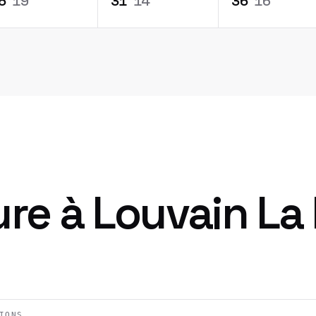
6
°
19
°
31
°
14
°
36
°
16
°
ure à
Louvain La
IONS