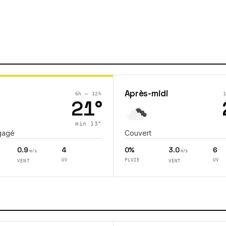
Après-midi
6h – 12h
21
°
min
13
°
gagé
Couvert
0.9
4
0%
3.0
6
m/s
m/s
UV
PLUIE
UV
VENT
VENT