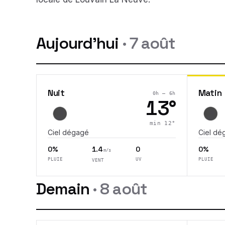
Aujourd'hui
·
7 août
Nuit
Matin
0h – 6h
13
°
min
12
°
Ciel dégagé
Ciel dé
0%
1.4
0
0%
m/s
PLUIE
UV
PLUIE
VENT
Demain
·
8 août