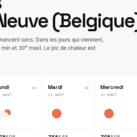
s
 Neuve
(
Belgique
noncent secs. Dans les jours qui viennent,
min et 30° max). Le pic de chaleur est
undi
Mardi
Mercredi
03
04
0 AOÛT
11 AOÛT
12 AOÛT