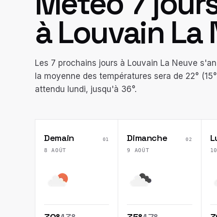
Météo 7 jour
à
Louvain La
Les 7 prochains jours à Louvain La Neuve s'an
la moyenne des températures sera de 22° (15° 
attendu lundi, jusqu'à 36°.
Demain
Dimanche
L
01
02
8 AOÛT
9 AOÛT
1