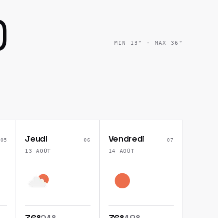
)
MIN
13
° · MAX
36
°
Jeudi
Vendredi
05
06
07
13 AOÛT
14 AOÛT