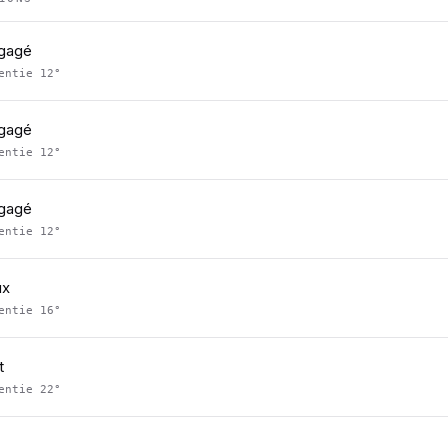
égagé
sentie
12
°
égagé
sentie
12
°
égagé
sentie
12
°
ux
sentie
16
°
t
sentie
22
°