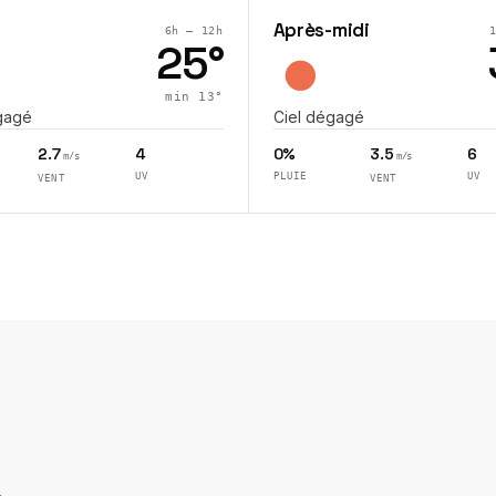
Après-midi
6h – 12h
25
°
min
13
°
gagé
Ciel dégagé
2.7
4
0%
3.5
6
m/s
m/s
UV
PLUIE
UV
VENT
VENT