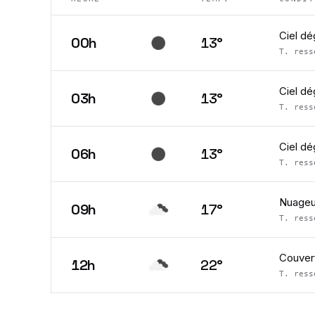
Ciel d
00h
13
°
T. res
Ciel d
03h
13
°
T. res
Ciel d
06h
13
°
T. res
Nuage
09h
17
°
T. res
Couver
12h
22
°
T. res