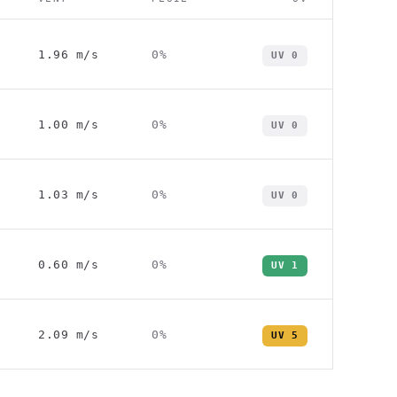
1.96
m/s
0
%
UV
0
1.00
m/s
0
%
UV
0
1.03
m/s
0
%
UV
0
0.60
m/s
0
%
UV
1
2.09
m/s
0
%
UV
5