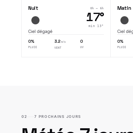
Nuit
Matin
0h – 6h
17
°
min
13
°
Ciel dégagé
Ciel dé
0%
3.2
0
0%
m/s
PLUIE
UV
PLUIE
VENT
02
7 PROCHAINS JOURS