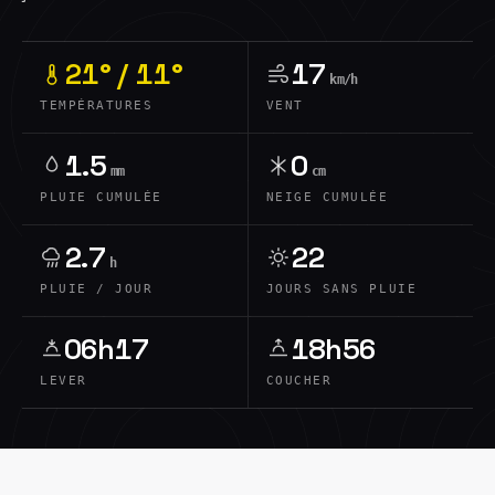
21° / 11°
17
km/h
TEMPÉRATURES
VENT
1.5
0
mm
cm
PLUIE CUMULÉE
NEIGE CUMULÉE
2.7
22
h
PLUIE / JOUR
JOURS SANS PLUIE
06h17
18h56
LEVER
COUCHER