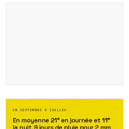
EN SEPTEMBRE À IXELLES
En moyenne
21
°
en journée et
11
°
la nuit,
9
jour
s
de pluie pour
2
mm