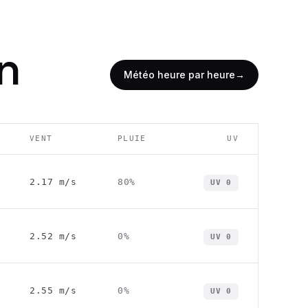
n
Météo heure par heure
→
VENT
PLUIE
UV
2.17
m/s
80
%
UV
0
2.52
m/s
0
%
UV
0
2.55
m/s
0
%
UV
0