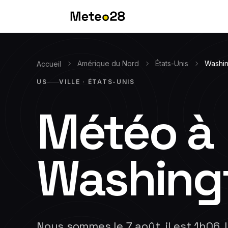
Amérique du Nord
États-Unis
Washi
Accueil
US
VILLE · ÉTATS-UNIS
Météo à
Washing
Nous sommes le 7 août, il est 1h06. 