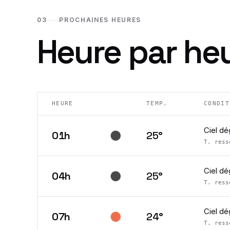
03
PROCHAINES HEURES
Heure par he
HEURE
TEMP.
CONDIT
Ciel d
01h
25
°
T. res
Ciel d
04h
25
°
T. res
Ciel d
07h
24
°
T. res