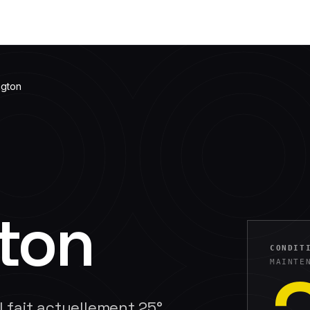
ngton
ton
CONDIT
MAINTE
Il fait actuellement 25°