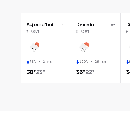
Aujourd'hui
Demain
D
01
02
7 AOÛT
8 AOÛT
9
73
% ·
2
mm
100
% ·
29
mm
38
°
23
°
36
°
22
°
3