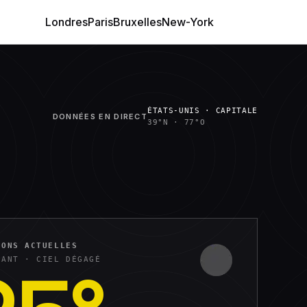
Londres
Paris
Bruxelles
New-York
ÉTATS-UNIS · CAPITALE
DONNÉES EN DIRECT
39°N
·
77°O
IONS ACTUELLES
NANT ·
CIEL DÉGAGÉ