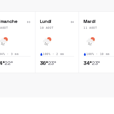
imanche
Lundi
Mardi
03
04
 AOÛT
10 AOÛT
11 AOÛT
94
% ·
3
mm
100
% ·
2
mm
100
% ·
10
mm
4
°
22
°
36
°
23
°
34
°
23
°