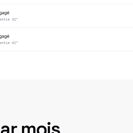
égagé
sentie
32
°
égagé
sentie
41
°
ar mois