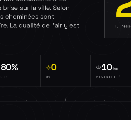
 brise sur la ville. Selon
des cheminées sont
e. La qualité de l'air y est
T. res
80%
0
10
km
LUIE
UV
VISIBILITÉ