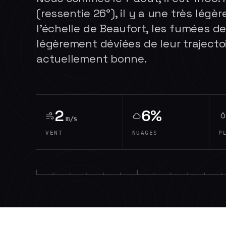
(ressentie 26°), il y a une très légère
l'échelle de Beaufort, les fumées 
légèrement déviées de leur trajectoir
actuellement bonne.
2
6%
m/s
VENT
NUAGES
P