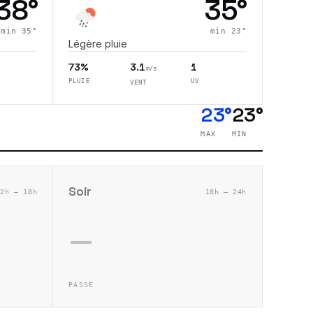
38
°
35
°
min
35
°
min
23
°
Légère pluie
73%
3.1
1
m/s
PLUIE
UV
VENT
23°
23°
MAX
MIN
Soir
12h – 18h
18h – 24h
—
PASSÉ