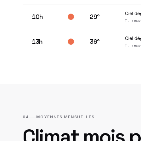
Ciel d
10h
29
°
T. res
Ciel d
13h
36
°
T. res
04
MOYENNES MENSUELLES
Climat mois p