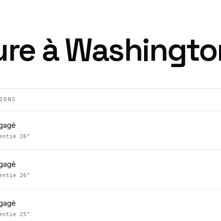
ure à
Washingto
IONS
égagé
sentie
26
°
égagé
sentie
26
°
égagé
sentie
25
°