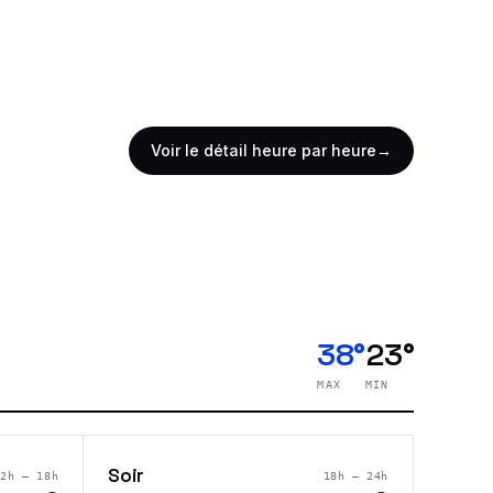
Voir le détail heure par heure
→
38°
23°
MAX
MIN
Soir
12h – 18h
18h – 24h