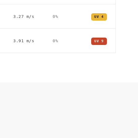
3.27
m/s
0
%
UV
4
3.91
m/s
0
%
UV
9