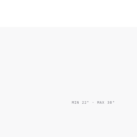
MIN
22
° · MAX
38
°