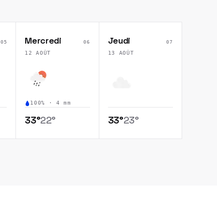
Mercredi
Jeudi
05
06
07
12 AOÛT
13 AOÛT
100
% ·
4
mm
33
°
22
°
33
°
23
°