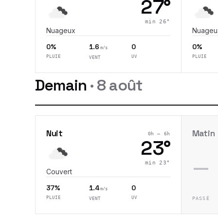
27
°
min
26
°
Nuageux
Nuageu
0%
1.6
0
0%
m/s
PLUIE
UV
PLUIE
VENT
Demain
·
8 août
Nuit
Matin
0h – 6h
23
°
—
min
23
°
Couvert
37%
1.4
0
m/s
PLUIE
UV
PASSÉ
VENT