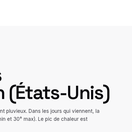
s
n
(
États-Unis
)
 pluvieux. Dans les jours qui viennent, la
n et 30° max). Le pic de chaleur est