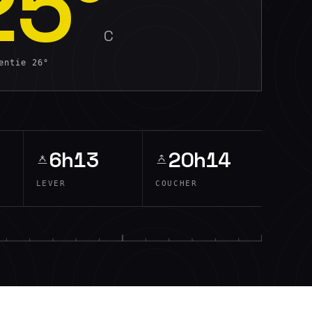
25
°
C
sentie
26
°
6h13
20h14
LEVER
COUCHER