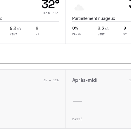
32
°
min
26
°
x
Partiellement nuageux
2.3
6
0%
3.5
9
m/s
m/s
UV
PLUIE
UV
VENT
VENT
Après-midi
6h – 12h
—
PASSÉ