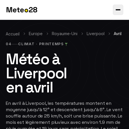
Europe
Royaume-Uni
Liverpool
Avril
Accueil
04
CLIMAT ·
PRINTEMPS
Météo à
Liverpool
en
avril
En avril à Liverpool, les températures montent en
moyenne jusqu'à 12° et descendent jusqu'à 6°. Le vent
souffle autour de 25 km/h, soit une brise puissante. Le
mois est légèrement pluvieux avec environ 1.9 mm de
pluie cumulée et 19 jours sans précipitation. Le soleil