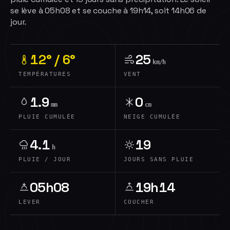
se lève à 05h08 et se couche à 19h14, soit 14h06 de
jour.
12° / 6°
25
km/h
TEMPÉRATURES
VENT
1.9
0
mm
cm
PLUIE CUMULÉE
NEIGE CUMULÉE
4.1
19
h
PLUIE / JOUR
JOURS SANS PLUIE
05h08
19h14
LEVER
COUCHER