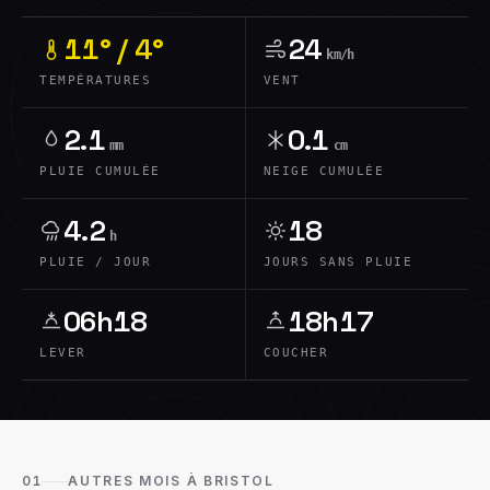
11° / 4°
24
km/h
TEMPÉRATURES
VENT
2.1
0.1
mm
cm
PLUIE CUMULÉE
NEIGE CUMULÉE
4.2
18
h
PLUIE / JOUR
JOURS SANS PLUIE
06h18
18h17
LEVER
COUCHER
01
AUTRES MOIS À BRISTOL