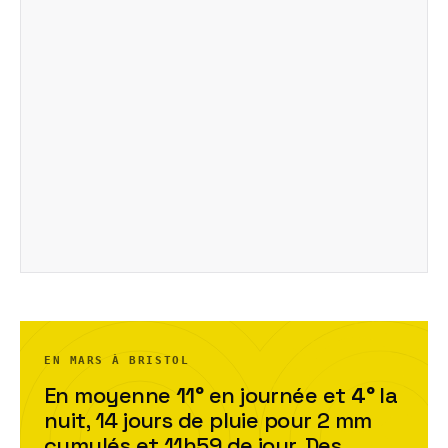
EN MARS À BRISTOL
En moyenne
11
°
en journée et
4
°
la
nuit,
14
jour
s
de pluie pour
2
mm
cumulés et
11h59
de jour. Des