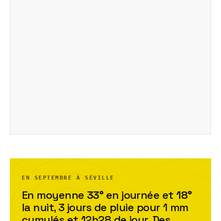
EN SEPTEMBRE À SÉVILLE
En moyenne
33
°
en journée et
18
°
la nuit,
3
jour
s
de pluie pour
1
mm
cumulés et
12h28
de jour. Des