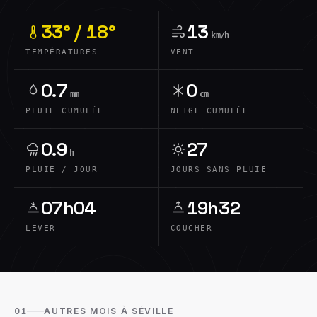
33° / 18°
13
km/h
TEMPÉRATURES
VENT
0.7
0
mm
cm
PLUIE CUMULÉE
NEIGE CUMULÉE
0.9
27
h
PLUIE / JOUR
JOURS SANS PLUIE
07h04
19h32
LEVER
COUCHER
01
AUTRES MOIS À SÉVILLE