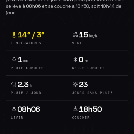
se lève à 08h06 et se couche à 18h50, soit 10h44 de
jour.
14° / 3°
15
km/h
TEMPÉRATURES
VENT
1
0
mm
cm
PLUIE CUMULÉE
NEIGE CUMULÉE
2.3
23
h
PLUIE / JOUR
JOURS SANS PLUIE
08h06
18h50
LEVER
COUCHER