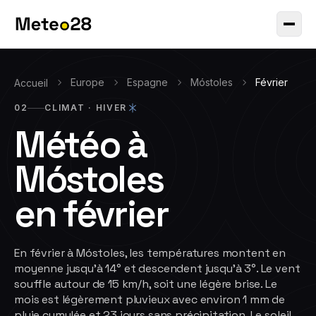
Europe
Espagne
Móstoles
Février
Accueil
02
CLIMAT ·
HIVER
Météo à
Móstoles
en
février
En février à Móstoles, les températures montent en
moyenne jusqu'à 14° et descendent jusqu'à 3°. Le vent
souffle autour de 15 km/h, soit une légère brise. Le
mois est légèrement pluvieux avec environ 1 mm de
pluie cumulée et 23 jours sans précipitation. Le soleil