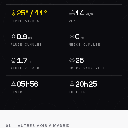
25° / 11°
14
km/h
TEMPÉRATURES
VENT
0.9
0
mm
cm
PLUIE CUMULÉE
NEIGE CUMULÉE
1.7
25
h
PLUIE / JOUR
JOURS SANS PLUIE
05h56
20h25
LEVER
COUCHER
01
AUTRES MOIS À MADRID