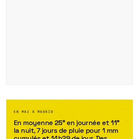
EN MAI À MADRID
En moyenne
25
°
en journée et
11
°
la nuit,
7
jour
s
de pluie pour
1
mm
cumulés et
14h29
de jour. Des