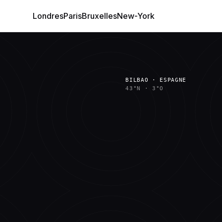
Londres
Paris
Bruxelles
New-York
BILBAO · ESPAGNE
43°N
·
3°O