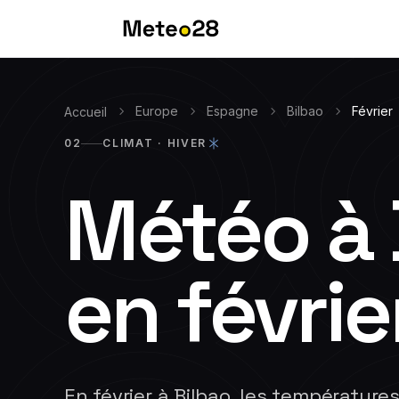
Europe
Espagne
Bilbao
Février
Accueil
02
CLIMAT ·
HIVER
Météo à
en
févrie
En février à Bilbao, les températu