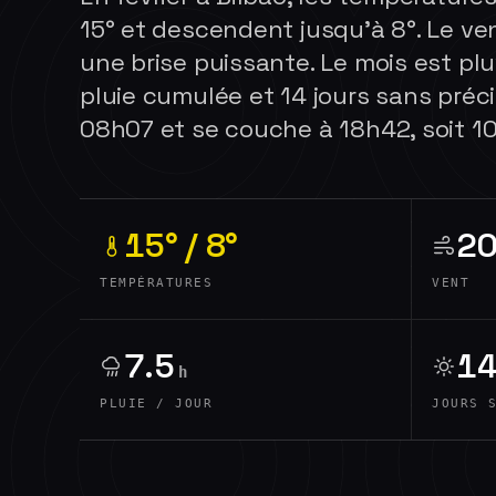
15° et descendent jusqu'à 8°. Le ven
une brise puissante. Le mois est pl
pluie cumulée et 14 jours sans précip
08h07 et se couche à 18h42, soit 10
15° / 8°
2
TEMPÉRATURES
VENT
7.5
1
h
PLUIE / JOUR
JOURS 