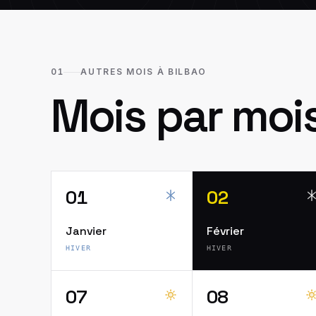
01
AUTRES MOIS À BILBAO
Mois par moi
01
02
Janvier
Février
HIVER
HIVER
07
08