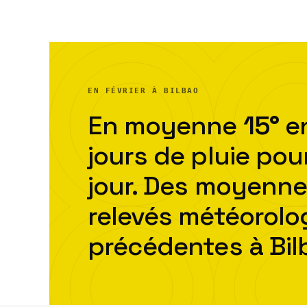
EN FÉVRIER À BILBAO
En moyenne
15
°
en
jour
s
de pluie pou
jour. Des moyenne
relevés météorol
précédentes à
Bil