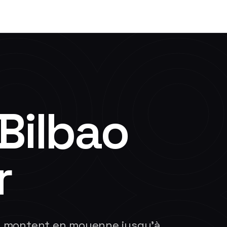
Bilbao
r
res montent en moyenne jusqu'à