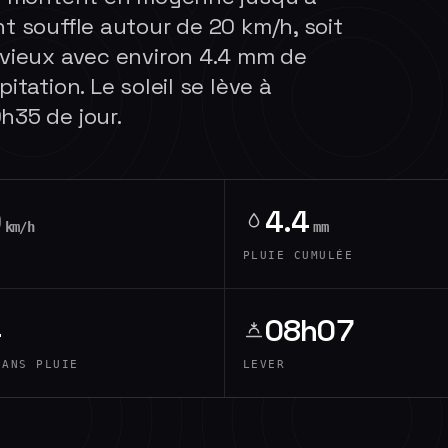
t souffle autour de 20 km/h, soit
uvieux avec environ 4.4 mm de
itation. Le soleil se lève à
h35 de jour.
0
4.4
km/h
mm
PLUIE CUMULÉE
4
08h07
SANS PLUIE
LEVER