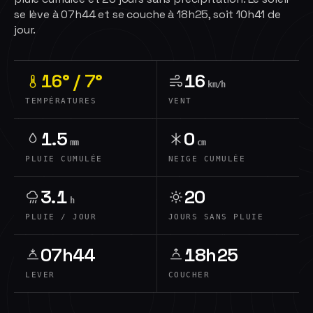
se lève à 07h44 et se couche à 18h25, soit 10h41 de
jour.
16° / 7°
16
km/h
TEMPÉRATURES
VENT
1.5
0
mm
cm
PLUIE CUMULÉE
NEIGE CUMULÉE
3.1
20
h
PLUIE / JOUR
JOURS SANS PLUIE
07h44
18h25
LEVER
COUCHER