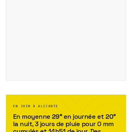
EN JUIN À ALICANTE
En moyenne
29
°
en journée et
20
°
la nuit,
3
jour
s
de pluie pour
0
mm
cumulés et
14h51
de jour. Des