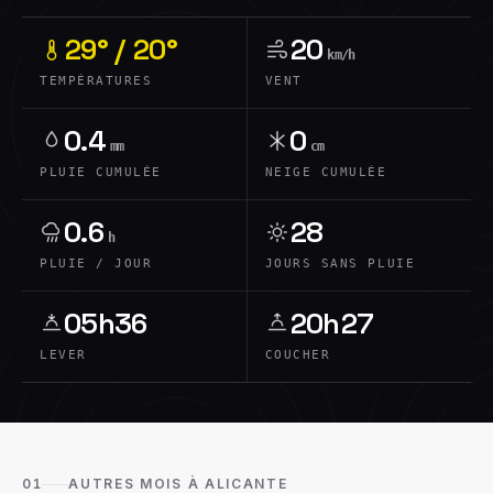
29° / 20°
20
km/h
TEMPÉRATURES
VENT
0.4
0
mm
cm
PLUIE CUMULÉE
NEIGE CUMULÉE
0.6
28
h
PLUIE / JOUR
JOURS SANS PLUIE
05h36
20h27
LEVER
COUCHER
01
AUTRES MOIS À ALICANTE