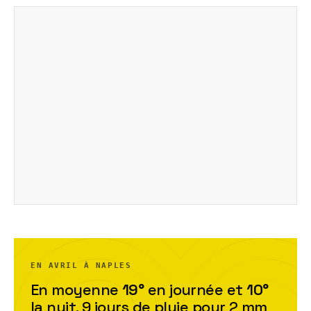
EN AVRIL À NAPLES
En moyenne
19
°
en journée et
10
°
la nuit,
9
jour
s
de pluie pour
2
mm