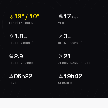
19° / 10°
17
km/h
TEMPÉRATURES
VENT
1.8
0
mm
cm
PLUIE CUMULÉE
NEIGE CUMULÉE
2.9
21
h
PLUIE / JOUR
JOURS SANS PLUIE
06h22
19h42
LEVER
COUCHER