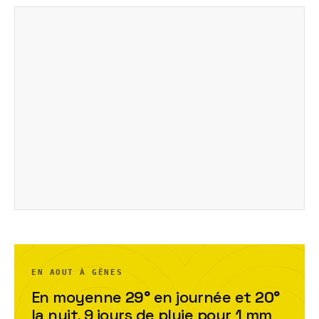
EN AOUT À GÊNES
En moyenne
29
°
en journée et
20
°
la nuit,
9
jour
s
de pluie pour
1
mm