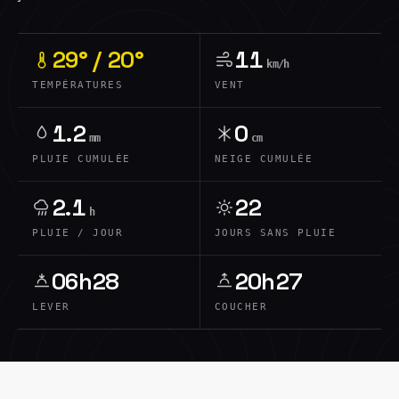
29° / 20°
11
km/h
TEMPÉRATURES
VENT
1.2
0
mm
cm
PLUIE CUMULÉE
NEIGE CUMULÉE
2.1
22
h
PLUIE / JOUR
JOURS SANS PLUIE
06h28
20h27
LEVER
COUCHER