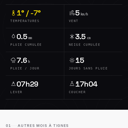
1° / -7°
5
km/h
TEMPÉRATURES
VENT
0.5
3.5
mm
cm
PLUIE CUMULÉE
NEIGE CUMULÉE
7.6
15
h
PLUIE / JOUR
JOURS SANS PLUIE
07h29
17h04
LEVER
COUCHER
01
AUTRES MOIS À TIGNES