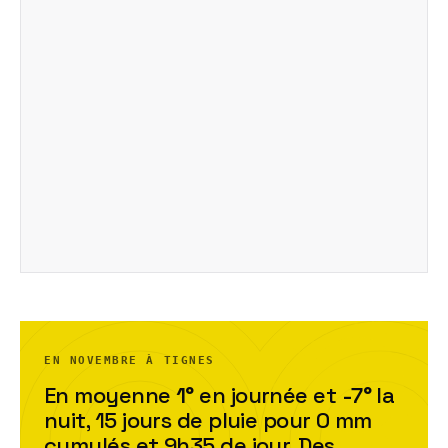
EN NOVEMBRE À TIGNES
En moyenne
1
°
en journée et
-7
°
la
nuit,
15
jour
s
de pluie pour
0
mm
cumulés et
9h35
de jour. Des