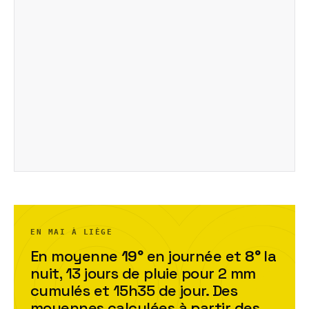
EN MAI À LIÈGE
En moyenne
19
°
en journée et
8
°
la
nuit,
13
jour
s
de pluie pour
2
mm
cumulés et
15h35
de jour. Des
moyennes calculées à partir des