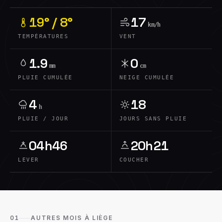
19° / 8°
17
km/h
TEMPÉRATURES
VENT
1.9
0
mm
cm
PLUIE CUMULÉE
NEIGE CUMULÉE
4
18
h
PLUIE / JOUR
JOURS SANS PLUIE
04h46
20h21
LEVER
COUCHER
01
AUTRES MOIS À LIÈGE