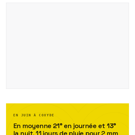
EN JUIN À COXYDE
En moyenne
21
°
en journée et
13
°
la nuit,
11
jour
s
de pluie pour
2
mm