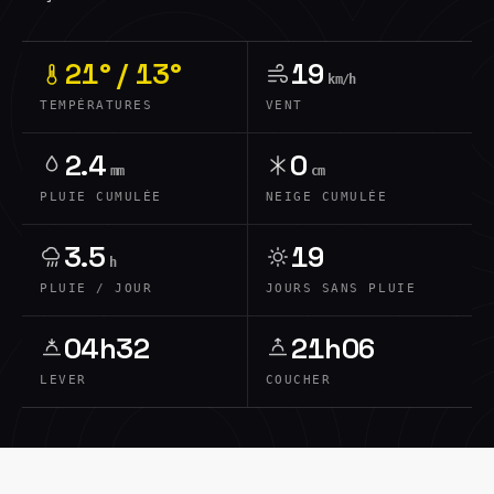
21° / 13°
19
km/h
TEMPÉRATURES
VENT
2.4
0
mm
cm
PLUIE CUMULÉE
NEIGE CUMULÉE
3.5
19
h
PLUIE / JOUR
JOURS SANS PLUIE
04h32
21h06
LEVER
COUCHER