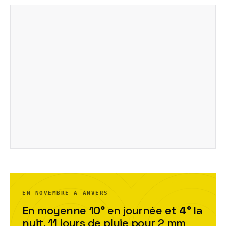
EN NOVEMBRE À ANVERS
En moyenne
10
°
en journée et
4
°
la
nuit,
11
jour
s
de pluie pour
2
mm