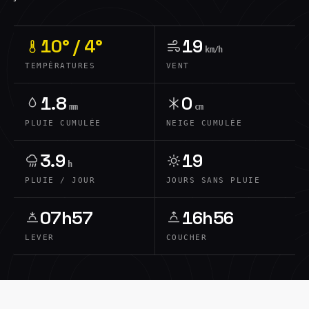
10° / 4°
19
km/h
TEMPÉRATURES
VENT
1.8
0
mm
cm
PLUIE CUMULÉE
NEIGE CUMULÉE
3.9
19
h
PLUIE / JOUR
JOURS SANS PLUIE
07h57
16h56
LEVER
COUCHER