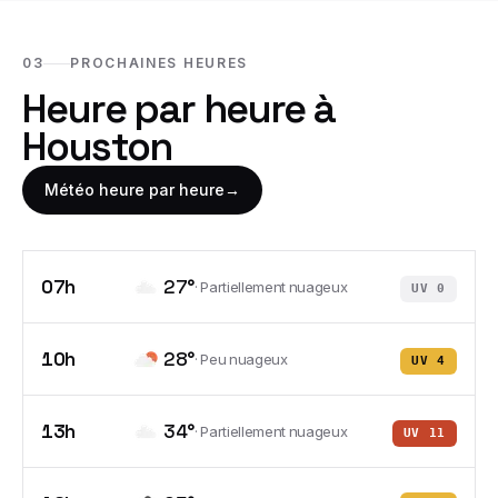
03
PROCHAINES HEURES
Heure par heure à
Houston
Météo heure par heure
→
07h
27
°
·
Partiellement nuageux
UV
0
10h
28
°
·
Peu nuageux
UV
4
13h
34
°
·
Partiellement nuageux
UV
11