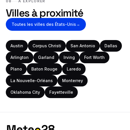
08
À EXPLORER
Villes à proximité
Toutes les villes
des États-Unis
→
Austin
Corpus Christi
San Antonio
Dallas
Arlington
Garland
Irving
Fort Worth
Plano
Baton Rouge
Laredo
La Nouvelle-Orléans
Monterrey
Oklahoma City
Fayetteville
Bas de page