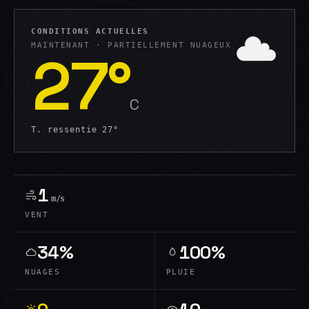
CONDITIONS ACTUELLES
MAINTENANT ·
PARTIELLEMENT NUAGEUX
27
°
C
T. ressentie
27
°
1
m/s
VENT
34%
100%
NUAGES
PLUIE