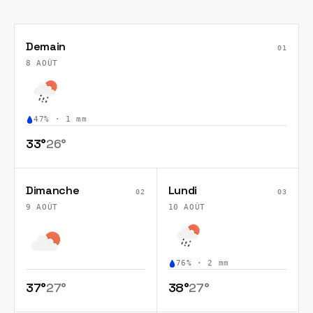
Demain
01
8 AOÛT
47
% ·
1
mm
33
°
26
°
Dimanche
Lundi
02
03
9 AOÛT
10 AOÛT
76
% ·
2
mm
37
°
27
°
38
°
27
°