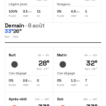
Légère pluie
Nuageux
100%
3.3
11
0%
4.9
1
m/s
m/s
PLUIE
VENT
UV
PLUIE
VENT
UV
Demain
·
8 août
33°
26°
MAX
MIN
Nuit
Matin
0h – 6h
6h – 12h
28
°
32
°
min
27
°
min
26
°
Ciel dégagé
Ciel dégagé
0%
2.6
0
0%
1.0
7
m/s
m/s
PLUIE
VENT
UV
PLUIE
VENT
UV
Après-midi
Soir
12h – 18h
18h – 24h