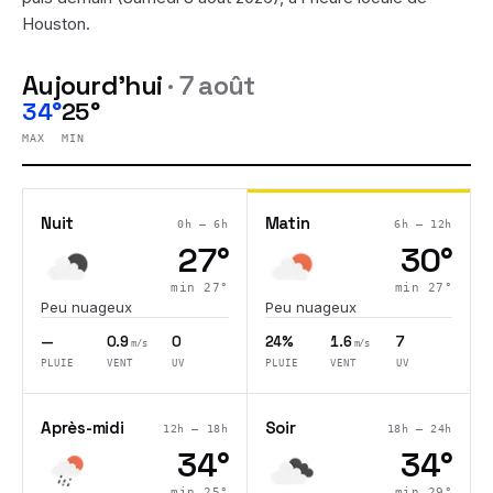
Houston
.
Aujourd'hui
·
7 août
34°
25°
MAX
MIN
Nuit
Matin
0h – 6h
6h – 12h
27
°
30
°
min
27
°
min
27
°
Peu nuageux
Peu nuageux
—
0.9
0
24%
1.6
7
m/s
m/s
PLUIE
VENT
UV
PLUIE
VENT
UV
Après-midi
Soir
12h – 18h
18h – 24h
34
°
34
°
min
25
°
min
29
°