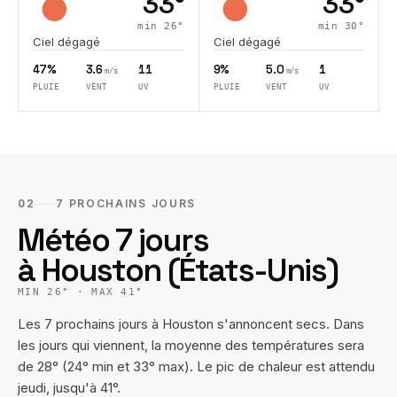
33
°
33
°
min
26
°
min
30
°
Ciel dégagé
Ciel dégagé
47%
3.6
11
9%
5.0
1
m/s
m/s
PLUIE
VENT
UV
PLUIE
VENT
UV
02
7 PROCHAINS JOURS
Météo 7 jours
à
Houston
(
États-Unis
)
MIN
26
° · MAX
41
°
Les 7 prochains jours à Houston s'annoncent secs. Dans
les jours qui viennent, la moyenne des températures sera
de 28° (24° min et 33° max). Le pic de chaleur est attendu
jeudi, jusqu'à 41°.