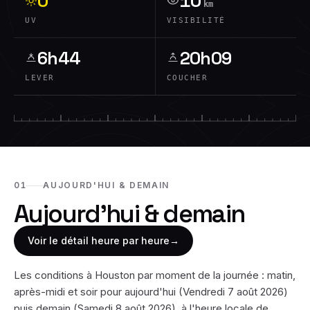
0
10
km
UV
VISIBILITÉ
6h44
20h09
LEVER
COUCHER
01
AUJOURD'HUI & DEMAIN
Aujourd'hui & demain
Voir le détail heure par heure
→
Les conditions à
Houston
par moment de la journée : matin,
après-midi et soir pour aujourd'hui (
Vendredi 7 août 2026
)
puis demain (
Samedi 8 août 2026
), à l'heure locale de