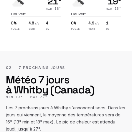
21
°
19
°
min
18
°
min
16
°
Couvert
Couvert
0%
4.8
4
0%
4.9
1
m/s
m/s
PLUIE
VENT
UV
PLUIE
VENT
UV
02
7 PROCHAINS JOURS
Météo 7 jours
à
Whitby
(
Canada
)
MIN
13
° · MAX
27
°
Les 7 prochains jours à Whitby s'annoncent secs. Dans les
jours qui viennent, la moyenne des températures sera de
16° (13° min et 18° max). Le pic de chaleur est attendu
jeudi, jusqu'à 27°.