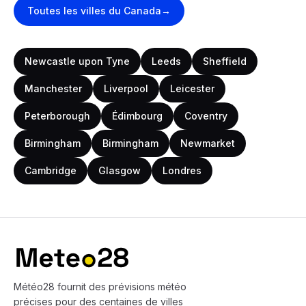
Toutes les villes
du Canada
→
Newcastle upon Tyne
Leeds
Sheffield
Manchester
Liverpool
Leicester
Peterborough
Édimbourg
Coventry
Birmingham
Birmingham
Newmarket
Cambridge
Glasgow
Londres
Bas de page
Météo28 fournit des prévisions météo
précises pour des centaines de villes