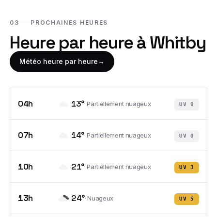
03
PROCHAINES HEURES
Heure par heure à
Whitby
Météo heure par heure
→
04h
13
°
·
Partiellement nuageux
UV
0
07h
14
°
·
Partiellement nuageux
UV
0
10h
21
°
·
Partiellement nuageux
UV
3
13h
24
°
·
Nuageux
UV
5