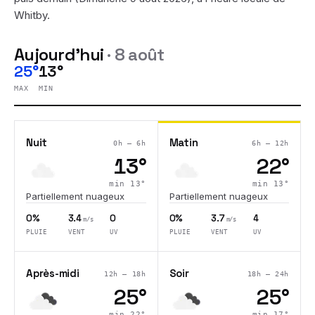
Whitby
.
Aujourd'hui
·
8 août
25°
13°
MAX
MIN
Nuit
Matin
0h – 6h
6h – 12h
13
°
22
°
min
13
°
min
13
°
Partiellement nuageux
Partiellement nuageux
0%
3.4
0
0%
3.7
4
m/s
m/s
PLUIE
VENT
UV
PLUIE
VENT
UV
Après-midi
Soir
12h – 18h
18h – 24h
25
°
25
°
min
22
°
min
17
°