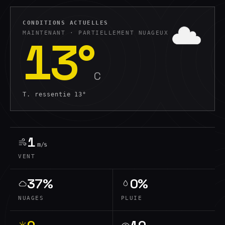
CONDITIONS ACTUELLES
MAINTENANT ·
PARTIELLEMENT NUAGEUX
13
°
C
T. ressentie
13
°
1
m/s
VENT
37%
0%
NUAGES
PLUIE