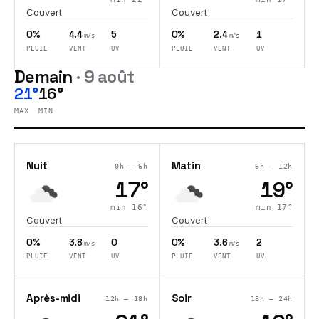
Couvert
Couvert
0%
4.4
5
0%
2.4
1
m/s
m/s
PLUIE
VENT
UV
PLUIE
VENT
UV
Demain
·
9 août
21°
16°
MAX
MIN
Nuit
Matin
0h – 6h
6h – 12h
17
°
19
°
min
16
°
min
17
°
Couvert
Couvert
0%
3.8
0
0%
3.6
2
m/s
m/s
PLUIE
VENT
UV
PLUIE
VENT
UV
Après-midi
Soir
12h – 18h
18h – 24h