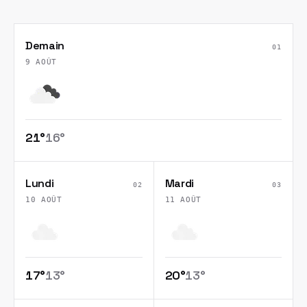
Demain
01
9 AOÛT
21
°
16
°
Lundi
Mardi
02
03
10 AOÛT
11 AOÛT
17
°
13
°
20
°
13
°