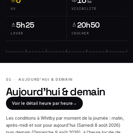
0
10
km
UV
VISIBILITÉ
5h25
20h50
LEVER
COUCHER
01
AUJOURD'HUI & DEMAIN
Aujourd'hui & demain
Voir le détail heure par heure
→
Les conditions à
Whitby
par moment de la journée : matin,
après-midi et soir pour aujourd'hui (
Samedi 8 août 2026
)
puis demain (
Dimanche 9 août 2026
), à l'heure locale de