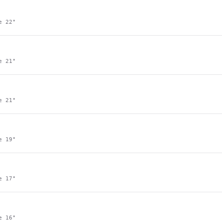
ie
22
°
ie
21
°
ie
21
°
ie
19
°
ie
17
°
ie
16
°