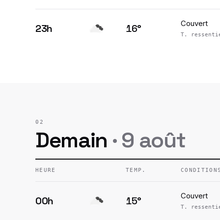
Couvert
23h
16
°
T. ressent
02
Demain
·
9 août
HEURE
TEMP.
CONDITION
Couvert
00h
15
°
T. ressent