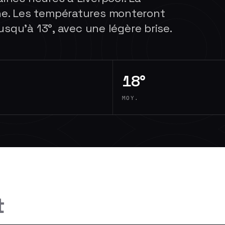
e. Les températures monteront
squ'à 13°, avec une légère brise.
18°
MOY.
t