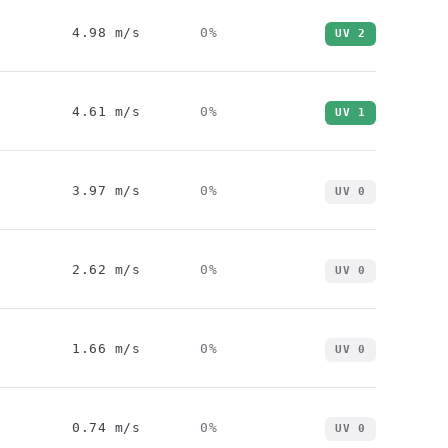
4.98
m/s
0
%
UV
2
4.61
m/s
0
%
UV
1
3.97
m/s
0
%
UV
0
2.62
m/s
0
%
UV
0
1.66
m/s
0
%
UV
0
0.74
m/s
0
%
UV
0