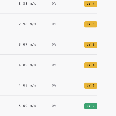
3.33
m/s
0
%
UV
4
2.98
m/s
0
%
UV
5
3.67
m/s
0
%
UV
5
4.80
m/s
0
%
UV
4
4.63
m/s
0
%
UV
3
5.09
m/s
0
%
UV
2