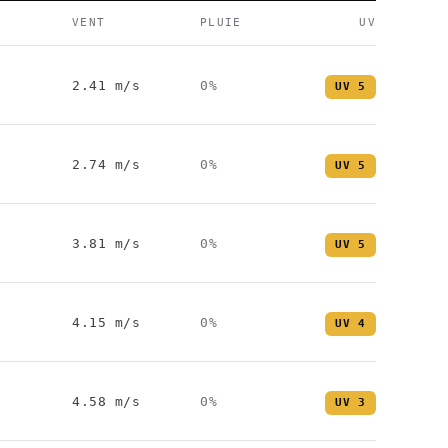
VENT
PLUIE
UV
2.41
m/s
0
%
UV
5
2.74
m/s
0
%
UV
5
3.81
m/s
0
%
UV
5
4.15
m/s
0
%
UV
4
4.58
m/s
0
%
UV
3