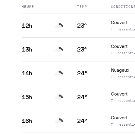
HEURE
TEMP.
CONDITION
Couvert
12h
23
°
T. ressent
Couvert
13h
23
°
T. ressent
Nuageux
14h
24
°
T. ressent
Couvert
15h
24
°
T. ressent
Couvert
16h
24
°
T. ressent