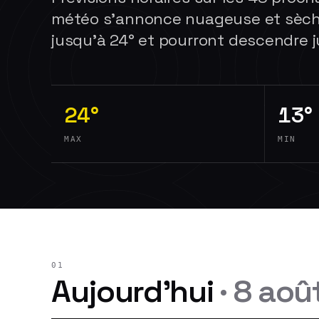
météo s'annonce nuageuse et sèch
jusqu'à 24° et pourront descendre ju
24°
13°
MAX
MIN
01
Aujourd'hui
·
8 aoû