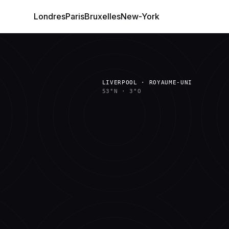
Londres
Paris
Bruxelles
New-York
LIVERPOOL · ROYAUME-UNI
53°N
·
3°O