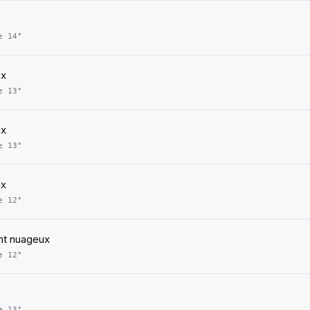
ie
14
°
ux
ie
13
°
ux
ie
13
°
ux
ie
12
°
nt nuageux
ie
12
°
ie
13
°