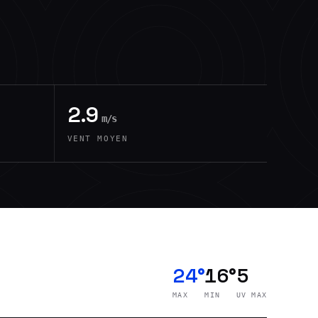
2.9
m/s
VENT MOYEN
24°
16°
5
MAX
MIN
UV MAX