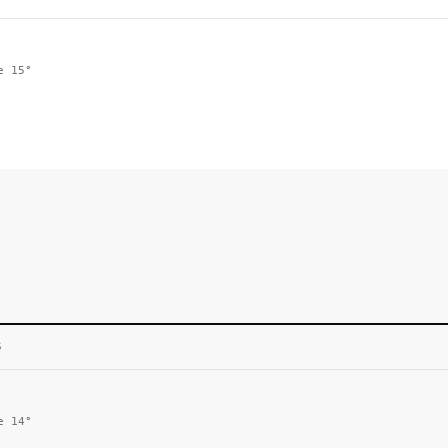
ie
15
°
S
ie
14
°