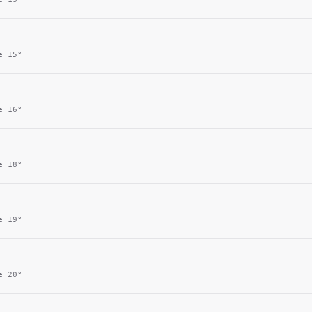
ie
15
°
ie
16
°
ie
18
°
ie
19
°
ie
20
°