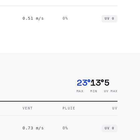
0.51
m/s
0
%
UV
0
23°
13°
5
MAX
MIN
UV MAX
VENT
PLUIE
UV
0.73
m/s
0
%
UV
0