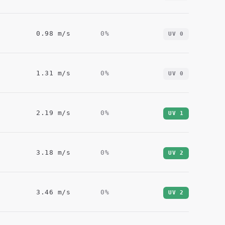
0.98
m/s
0
%
UV
0
1.31
m/s
0
%
UV
0
2.19
m/s
0
%
UV
1
3.18
m/s
0
%
UV
2
3.46
m/s
0
%
UV
2