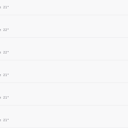
ie
21
°
ie
22
°
ie
22
°
ie
21
°
ie
21
°
ie
21
°