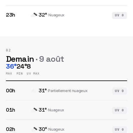
23h
32
°
·
Nuageux
UV
0
02
Demain
·
9 août
36°
24°
8
MAX
MIN
UV MAX
00h
31
°
·
Partiellement nuageux
UV
0
01h
31
°
·
Nuageux
UV
0
02h
30
°
·
Nuageux
UV
0