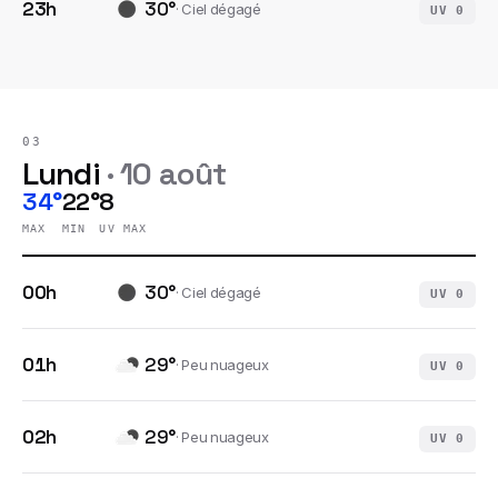
23h
30
°
·
Ciel dégagé
UV
0
03
Lundi
·
10 août
34°
22°
8
MAX
MIN
UV MAX
00h
30
°
·
Ciel dégagé
UV
0
01h
29
°
·
Peu nuageux
UV
0
02h
29
°
·
Peu nuageux
UV
0