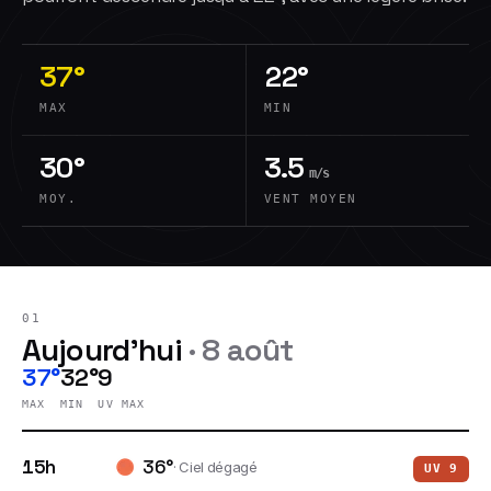
37°
22°
MAX
MIN
30°
3.5
m/s
MOY.
VENT MOYEN
01
Aujourd'hui
·
8 août
37°
32°
9
MAX
MIN
UV MAX
15h
36
°
·
Ciel dégagé
UV
9