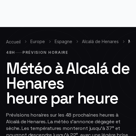
Europe
Espagne
Alcalá de Henares
Mét
Accueil
48H
PRÉVISION HORAIRE
Météo à
Alcalá de
Henares
heure par heure
Prévisions horaires sur les 48 prochaines heures à
Alcalá de Henares. La météo s'annonce dégagée et
sèche. Les températures monteront jusqu'à 37° et
pourront descendre jusqu'à 22°, avec une légère brise.