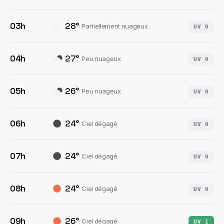
03h
28
°
·
Partiellement nuageux
UV
0
04h
27
°
·
Peu nuageux
UV
0
05h
26
°
·
Peu nuageux
UV
0
06h
24
°
·
Ciel dégagé
UV
0
07h
24
°
·
Ciel dégagé
UV
0
08h
24
°
·
Ciel dégagé
UV
0
09h
26
°
·
Ciel dégagé
UV
1