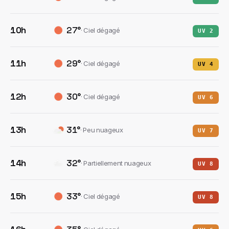
10h
27
°
·
Ciel dégagé
UV
2
11h
29
°
·
Ciel dégagé
UV
4
12h
30
°
·
Ciel dégagé
UV
6
13h
31
°
·
Peu nuageux
UV
7
14h
32
°
·
Partiellement nuageux
UV
8
15h
33
°
·
Ciel dégagé
UV
8