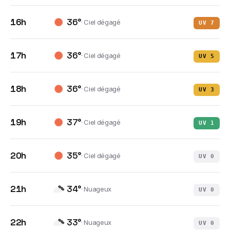
16h
36
°
·
Ciel dégagé
UV
7
17h
36
°
·
Ciel dégagé
UV
5
18h
36
°
·
Ciel dégagé
UV
3
19h
37
°
·
Ciel dégagé
UV
1
20h
35
°
·
Ciel dégagé
UV
0
21h
34
°
·
Nuageux
UV
0
22h
33
°
·
Nuageux
UV
0