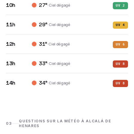
10h
27
°
·
Ciel dégagé
UV
2
11h
29
°
·
Ciel dégagé
UV
4
12h
31
°
·
Ciel dégagé
UV
6
13h
33
°
·
Ciel dégagé
UV
8
14h
34
°
·
Ciel dégagé
UV
8
QUESTIONS SUR LA MÉTÉO À ALCALÁ DE
03
HENARES