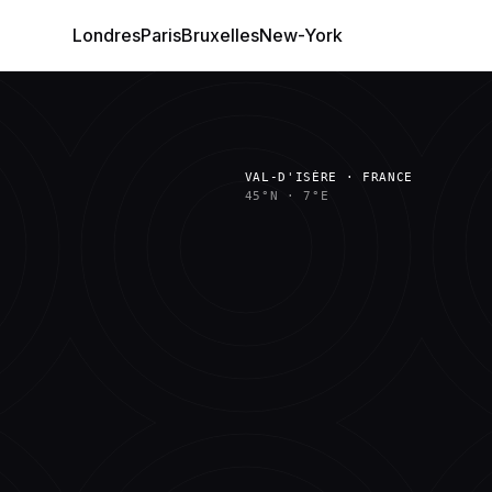
Londres
Paris
Bruxelles
New-York
VAL-D'ISÈRE · FRANCE
45°N
·
7°E