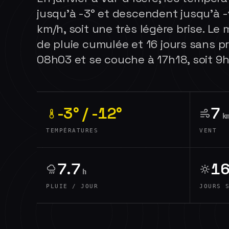
jusqu'à -3° et descendent jusqu'à -1
km/h, soit une très légère brise. Le
de pluie cumulée et 16 jours sans pré
08h03 et se couche à 17h18, soit 9h1
-3° / -12°
7
k
TEMPÉRATURES
VENT
7.7
1
h
PLUIE / JOUR
JOURS 