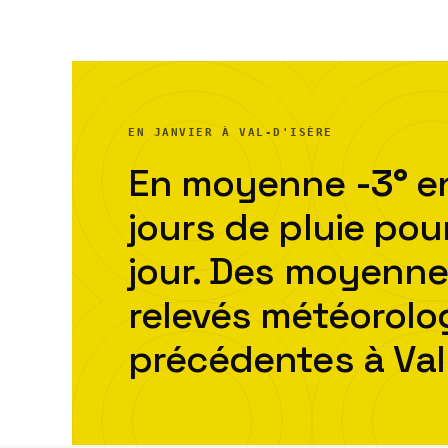
EN JANVIER À VAL-D'ISÈRE
En moyenne
-3
°
en
jour
s
de pluie pou
jour. Des moyenne
relevés météorol
précédentes à
Val