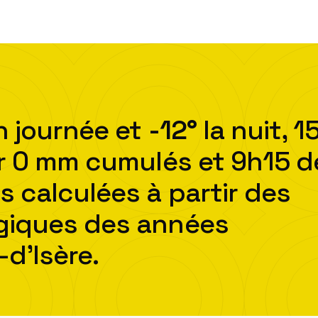
 journée et
-12
°
la nuit,
1
r
0
mm cumulés et
9h15
d
s calculées à partir des
ogiques des années
-d'Isère
.