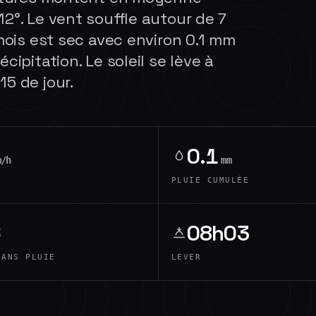
2°. Le vent souffle autour de 7
 mois est sec avec environ 0.1 mm
cipitation. Le soleil se lève à
5 de jour.
0.1
m/h
mm
PLUIE CUMULÉE
6
08h03
SANS PLUIE
LEVER