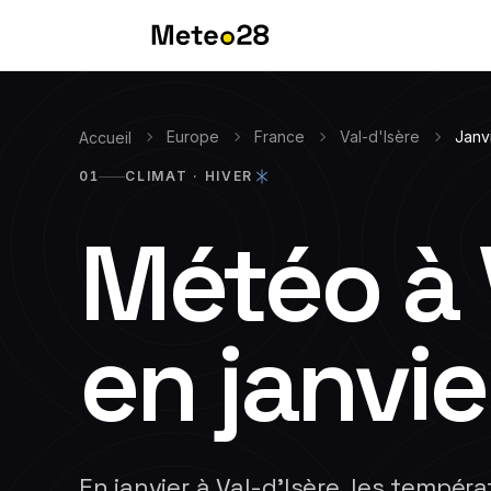
Europe
France
Val-d'Isère
Janv
Accueil
01
CLIMAT ·
HIVER
Météo à
en
janvie
En janvier à Val-d'Isère, les temp