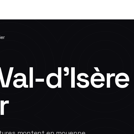
ier
Val-d'Isère
r
ératures montent en moyenne