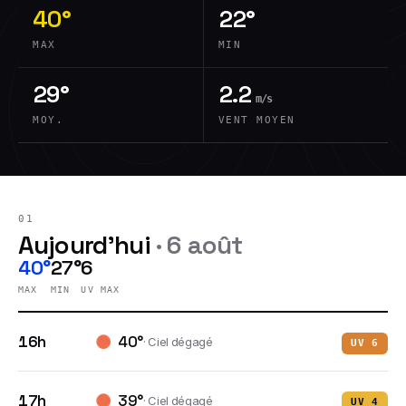
40°
22°
MAX
MIN
29°
2.2
m/s
MOY.
VENT MOYEN
01
Aujourd'hui
·
6 août
40°
27°
6
MAX
MIN
UV MAX
16h
40
°
·
Ciel dégagé
UV
6
17h
39
°
·
Ciel dégagé
UV
4