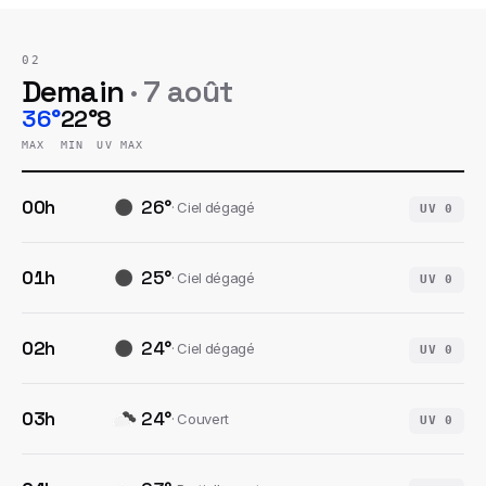
02
Demain
·
7 août
36°
22°
8
MAX
MIN
UV MAX
00h
26
°
·
Ciel dégagé
UV
0
01h
25
°
·
Ciel dégagé
UV
0
02h
24
°
·
Ciel dégagé
UV
0
03h
24
°
·
Couvert
UV
0