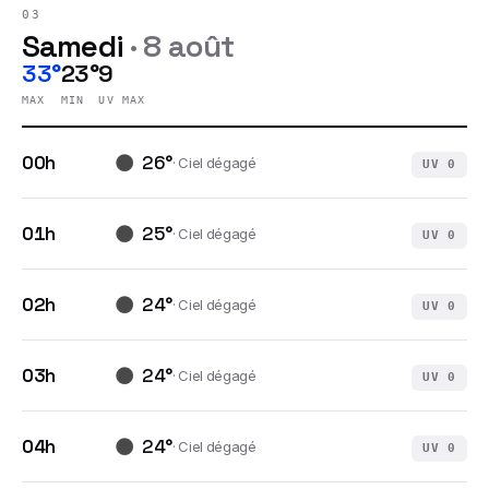
03
Samedi
·
8 août
33°
23°
9
MAX
MIN
UV MAX
00h
26
°
·
Ciel dégagé
UV
0
01h
25
°
·
Ciel dégagé
UV
0
02h
24
°
·
Ciel dégagé
UV
0
03h
24
°
·
Ciel dégagé
UV
0
04h
24
°
·
Ciel dégagé
UV
0