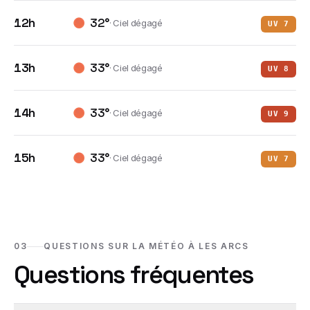
12h
32
°
·
Ciel dégagé
UV
7
13h
33
°
·
Ciel dégagé
UV
8
14h
33
°
·
Ciel dégagé
UV
9
15h
33
°
·
Ciel dégagé
UV
7
03
QUESTIONS SUR LA MÉTÉO À LES ARCS
Questions fréquentes