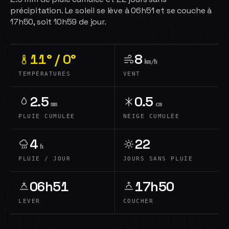
précipitation. Le soleil se lève à 06h51 et se couche à
17h50, soit 10h59 de jour.
11° / 0°
8
km/h
TEMPÉRATURES
VENT
2.5
0.5
mm
cm
PLUIE CUMULÉE
NEIGE CUMULÉE
4
22
h
PLUIE / JOUR
JOURS SANS PLUIE
06h51
17h50
LEVER
COUCHER