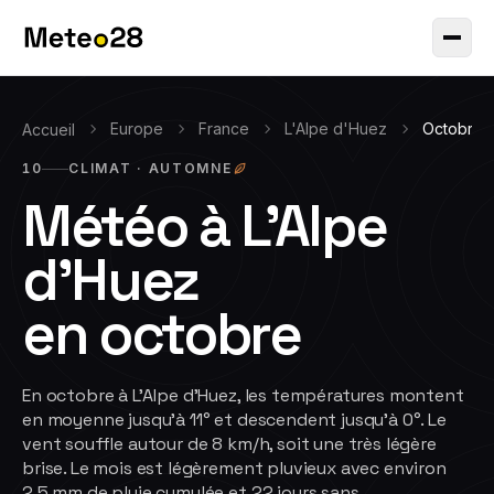
Europe
France
L'Alpe d'Huez
Octobre
Accueil
10
CLIMAT ·
AUTOMNE
Météo à
L'Alpe
d'Huez
en
octobre
En octobre à L'Alpe d'Huez, les températures montent
en moyenne jusqu'à 11° et descendent jusqu'à 0°. Le
vent souffle autour de 8 km/h, soit une très légère
brise. Le mois est légèrement pluvieux avec environ
2.5 mm de pluie cumulée et 22 jours sans