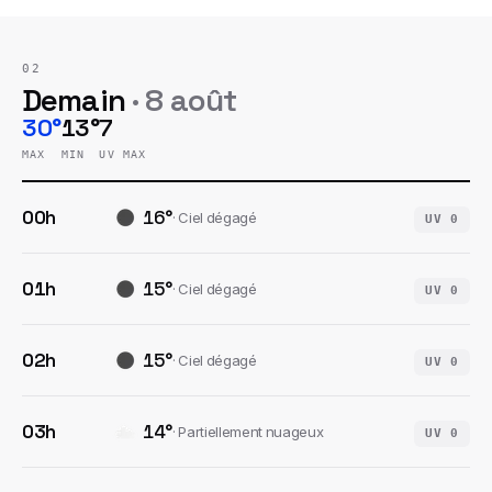
02
Demain
·
8 août
30°
13°
7
MAX
MIN
UV MAX
00h
16
°
·
Ciel dégagé
UV
0
01h
15
°
·
Ciel dégagé
UV
0
02h
15
°
·
Ciel dégagé
UV
0
03h
14
°
·
Partiellement nuageux
UV
0