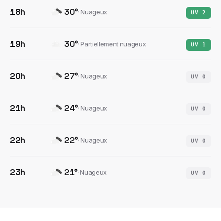
18h
30
°
·
Nuageux
UV
2
19h
30
°
·
Partiellement nuageux
UV
1
20h
27
°
·
Nuageux
UV
0
21h
24
°
·
Nuageux
UV
0
22h
22
°
·
Nuageux
UV
0
23h
21
°
·
Nuageux
UV
0