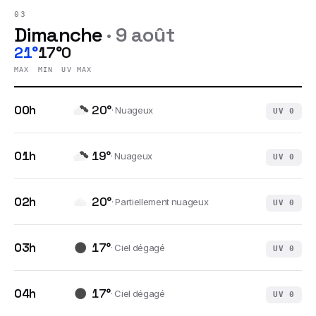
03
Dimanche
·
9 août
21°
17°
0
MAX
MIN
UV MAX
00h
20
°
·
Nuageux
UV
0
01h
19
°
·
Nuageux
UV
0
02h
20
°
·
Partiellement nuageux
UV
0
03h
17
°
·
Ciel dégagé
UV
0
04h
17
°
·
Ciel dégagé
UV
0