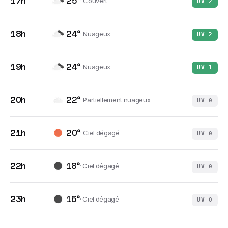
17h
25
°
·
Couvert
UV
2
18h
24
°
·
Nuageux
UV
2
19h
24
°
·
Nuageux
UV
1
20h
22
°
·
Partiellement nuageux
UV
0
21h
20
°
·
Ciel dégagé
UV
0
22h
18
°
·
Ciel dégagé
UV
0
23h
16
°
·
Ciel dégagé
UV
0