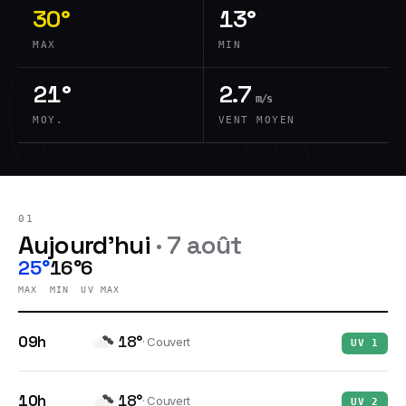
30°
13°
MAX
MIN
21°
2.7
m/s
MOY.
VENT MOYEN
01
Aujourd'hui
·
7 août
25°
16°
6
MAX
MIN
UV MAX
09h
18
°
·
Couvert
UV
1
10h
18
°
·
Couvert
UV
2