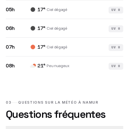
05h
17
°
·
Ciel dégagé
UV
0
06h
17
°
·
Ciel dégagé
UV
0
07h
17
°
·
Ciel dégagé
UV
0
08h
21
°
·
Peu nuageux
UV
0
03
QUESTIONS SUR LA MÉTÉO À NAMUR
Questions fréquentes