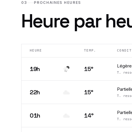
03
PROCHAINES HEURES
Heure par he
HEURE
TEMP.
CONDIT
Légère 
19h
15
°
T. res
Partiel
22h
15
°
T. res
Partiel
01h
14
°
T. res