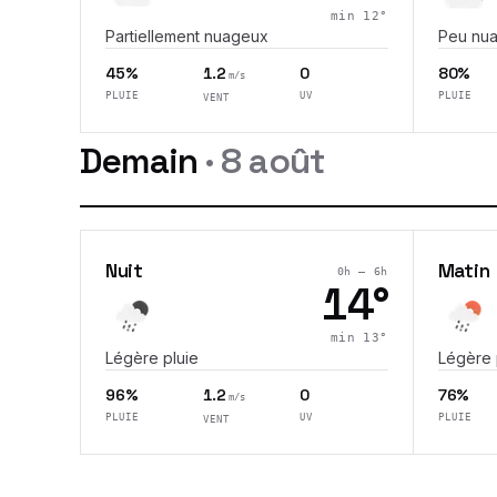
min
12
°
Partiellement nuageux
Peu nu
45%
1.2
0
80%
m/s
PLUIE
UV
PLUIE
VENT
Demain
·
8 août
Nuit
Matin
0h – 6h
14
°
min
13
°
Légère pluie
Légère 
96%
1.2
0
76%
m/s
PLUIE
UV
PLUIE
VENT