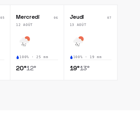
Mercredi
Jeudi
05
06
07
12 AOÛT
13 AOÛT
100
% ·
25
mm
100
% ·
19
mm
20
°
12
°
19
°
13
°