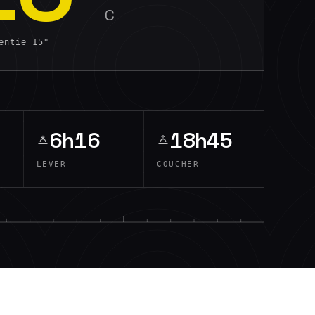
C
sentie
15
°
6h16
18h45
LEVER
COUCHER