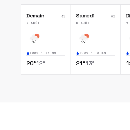
Demain
Samedi
D
01
02
7 AOÛT
8 AOÛT
9
100
% ·
17
mm
100
% ·
18
mm
20
°
12
°
21
°
13
°
1