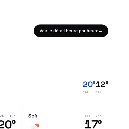
Voir le détail heure par heure
→
20°
12°
MAX
MIN
Soir
12h – 18h
18h – 24h
20
°
17
°