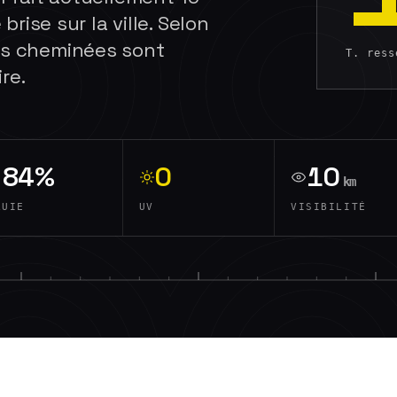
 brise sur la ville. Selon
des cheminées sont
T. res
re.
84%
0
10
km
LUIE
UV
VISIBILITÉ