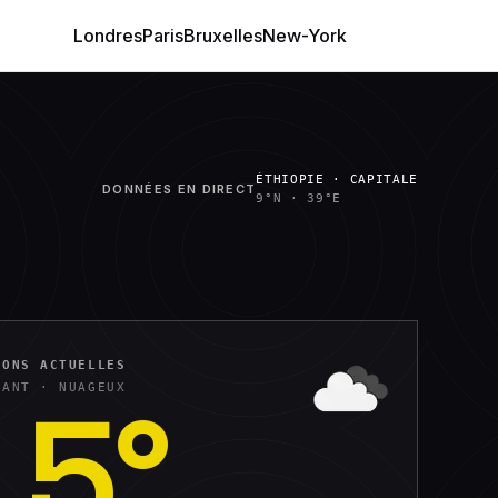
Londres
Paris
Bruxelles
New-York
ÉTHIOPIE · CAPITALE
DONNÉES EN DIRECT
9°N
·
39°E
IONS ACTUELLES
15
°
NANT ·
NUAGEUX