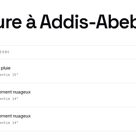
ure à
Addis-Abe
IONS
pluie
sentie
15
°
lement nuageux
sentie
14
°
lement nuageux
sentie
14
°