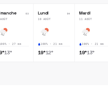
imanche
Lundi
Mardi
03
04
 AOÛT
10 AOÛT
11 AOÛT
100
% ·
27
mm
100
% ·
21
mm
100
% ·
21
mm
9
°
13
°
19
°
12
°
19
°
13
°