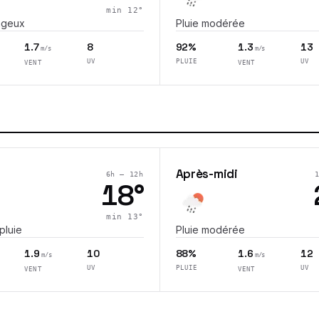
min
12
°
ageux
Pluie modérée
1.7
8
92%
1.3
13
m/s
m/s
UV
PLUIE
UV
VENT
VENT
Après-midi
6h – 12h
18
°
min
13
°
pluie
Pluie modérée
1.9
10
88%
1.6
12
m/s
m/s
UV
PLUIE
UV
VENT
VENT