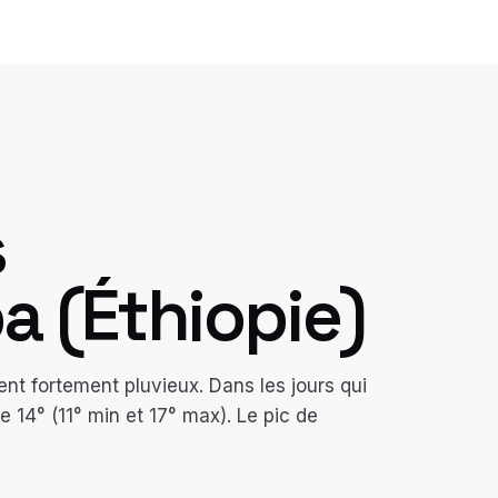
s
ba
(
Éthiopie
)
nt fortement pluvieux. Dans les jours qui
14° (11° min et 17° max). Le pic de