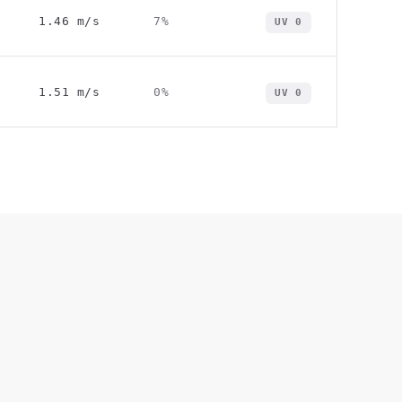
1.46
m/s
7
%
UV
0
1.51
m/s
0
%
UV
0