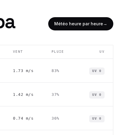
ba
Météo heure par heure
→
VENT
PLUIE
UV
1.73
m/s
83
%
UV
0
1.42
m/s
37
%
UV
0
0.74
m/s
36
%
UV
0