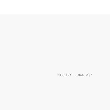
MIN
12
° · MAX
21
°