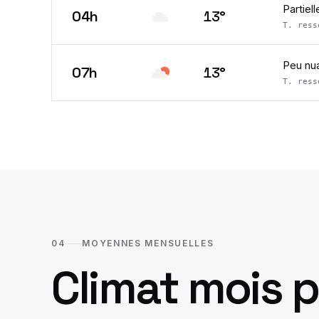
Partiel
04h
13
°
T. res
Peu nu
07h
13
°
T. res
04
MOYENNES MENSUELLES
Climat mois p