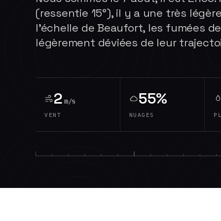
(ressentie 15°), il y a une très légère
l'échelle de Beaufort, les fumées 
légèrement déviées de leur trajectoi
2
55%
m/s
VENT
NUAGES
P