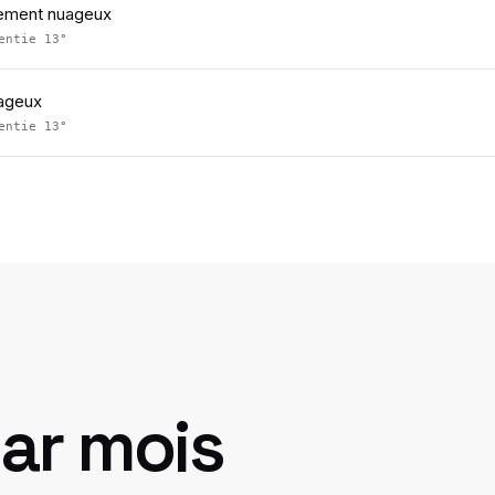
lement nuageux
sentie
13
°
ageux
sentie
13
°
ar mois