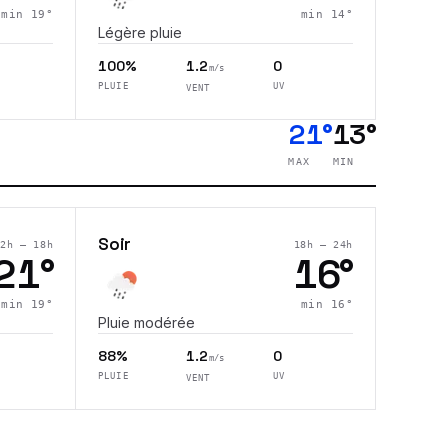
min
19
°
min
14
°
Légère pluie
100%
1.2
0
m/s
PLUIE
UV
VENT
21°
13°
MAX
MIN
Soir
12h – 18h
18h – 24h
21
°
16
°
min
19
°
min
16
°
Pluie modérée
88%
1.2
0
m/s
PLUIE
UV
VENT