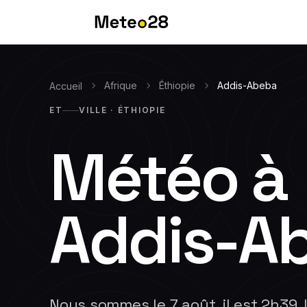
Afrique
Éthiopie
Addis-Abeba
Accueil
ET
VILLE · ÉTHIOPIE
Météo à
Addis-A
Nous sommes le 7 août, il est 2h39. 