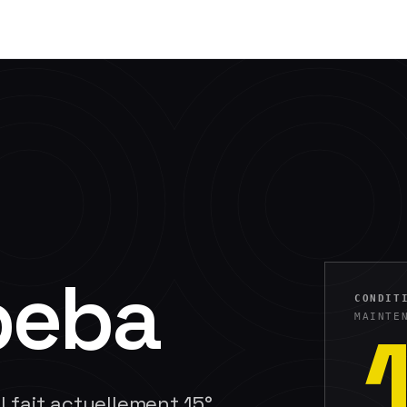
beba
CONDIT
MAINTE
Il fait actuellement 15°